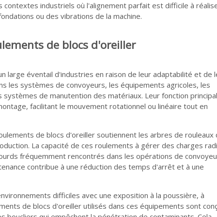
contextes industriels où l'alignement parfait est difficile à réalis
fondations ou des vibrations de la machine.
lements de blocs d'oreiller
n large éventail d'industries en raison de leur adaptabilité et de 
ns les systèmes de convoyeurs, les équipements agricoles, les
es systèmes de manutention des matériaux. Leur fonction principa
montage, facilitant le mouvement rotationnel ou linéaire tout en
ulements de blocs d'oreiller soutiennent les arbres de rouleaux 
roduction. La capacité de ces roulements à gérer des charges rad
 lourds fréquemment rencontrés dans les opérations de convoyeu
maintenance contribue à une réduction des temps d'arrêt et à une
vironnements difficiles avec une exposition à la poussière, à
ements de blocs d'oreiller utilisés dans ces équipements sont con
es boucliers qui empêchent la pénétration de contaminants. Cela