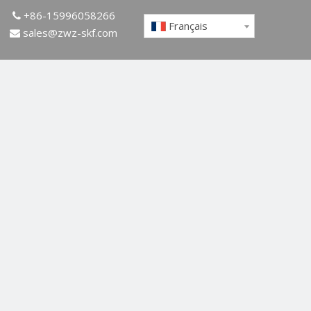
+86-15996058266

Français
sales@zwz-skf.com
