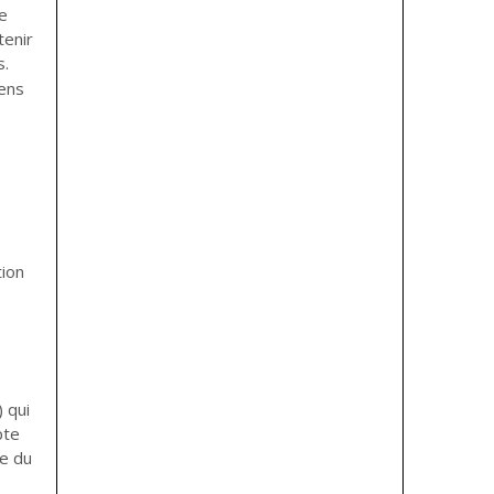
e
tenir
s.
iens
tion
 qui
pte
ne du