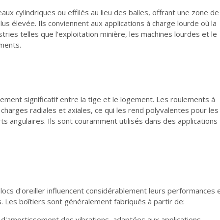
aux cylindriques ou effilés au lieu des balles, offrant une zone de
s élevée. Ils conviennent aux applications à charge lourde où la
stries telles que l'exploitation minière, les machines lourdes et le
ements.
ment significatif entre la tige et le logement. Les roulements à
harges radiales et axiales, ce qui les rend polyvalentes pour les
ts angulaires. Ils sont couramment utilisés dans des applications
ocs d'oreiller influencent considérablement leurs performances 
 Les boîtiers sont généralement fabriqués à partir de:
és d'amortissement des vibrations, adaptées aux applications