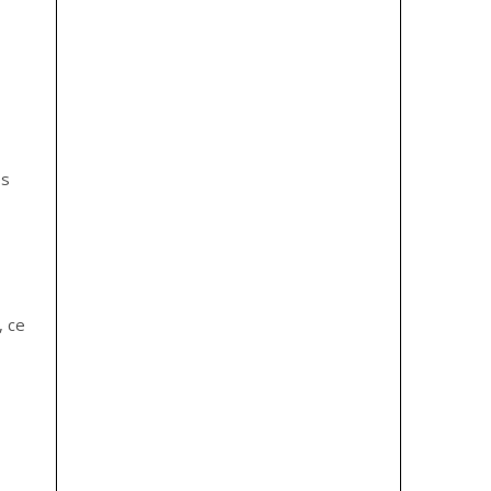
es
, ce