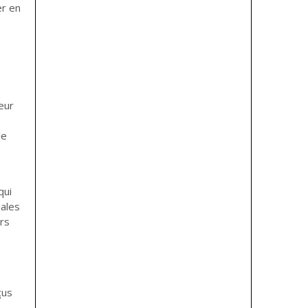
er en
leur
le
qui
iales
rs
çus