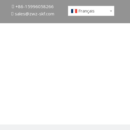

+86-15996058266
Français

sales@zwz-skf.com