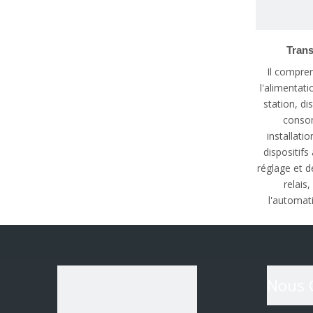
Tran
Il compren
l'alimentati
station, dis
consom
installati
dispositif
réglage et d
relais
l'automati
communica
Nous 