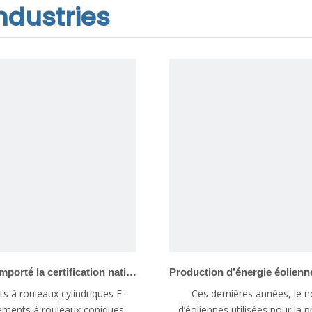
industries
E-ASIA a remporté la certification nationale du brevet dans le domaine des roulements de laminoirs, rotules lisses
s à rouleaux cylindriques E-
Ces dernières années, le 
ements à rouleaux coniques,
d’éoliennes utilisées pour la 