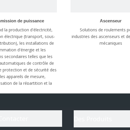
smission de puissance
Ascenseur
d la production d'électricité,
Solutions de roulements p
on électrique (transport, sous-
industries des ascenseurs et de
tribution), les installations de
mécaniques
mation d'énergie et les
ons secondaires telles que les
s automatiques de contrôle de
e protection et de sécurité des
, les appareils de mesure,
sation de la répartition et la
tion électrique nécessaires
pour assurer
Contacter
Des Produits