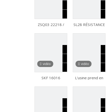
Rouleau sphérique
standard Timkeen
22220EK 22226
pour les pièces
automobiles /
pièces du moteur
ZSQ03 22218 /
SL28 RÉSISTANCE
C3W33
DE TEMPLE À
Roulements à
HAUTE TEMPLE
rouleaux
Roulement à
sphériques de
rouleaux effilés
haute qualité
ultra silencieux
vidéo
vidéo
SKF 16016
L'usine prend en
Roulement à billes
charge la
à gorge profonde
personnalisation
à une rangée
des roulements à
rouleaux coniques
sur la base de