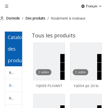
Français
Domicile
/
Des produits
/
Roulement à rouleaux
Tous les produits
Catalogue
des
produits
Roulement à billes
vidéo
vidéo
Roulement à rouleaux
YJJ009 PLIVANT
Yjj004 ge 20 lo
PRESSION SPIST
avec rainure d'huile
Axial Roueur
Roulement de bloc d'oreiller
linéaire