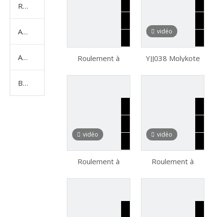
Roulement spécial
Accessoires de roulements
vidéo
Adhésif Loctite
Roulement à
YJJ038 Molykote
rouleaux
EM-30L GRASSE
automobiles à
pour les pièces en
Bougie
grande vitesse en
plastique
acier chromé à
grande vitesse
vidéo
vidéo
Roulement à
Roulement à
rouleaux de
rouleaux coniques
conique FM pour
FM 44143/44348
camion ou voiture
Utilisation du
de voiture URB
roulement