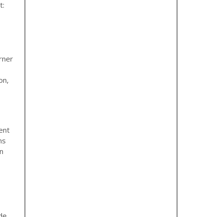
t:
rner
on,
ent
ns
n
 de