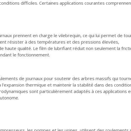
onditions difficiles. Certaines applications courantes comprennen
naux prennent en charge le vilebrequin, ce qui lui permet de tou
ent résister à des températures et des pressions élevées,
 haute qualité. Le film de lubrifiant réduit non seulement la fricti
endant le fonctionnement.
oulements de journaux pour soutenir des arbres massifs qui tourn
l'expansion thermique et maintenir la stabilité dans des conditio
rodynamiques sont particulièrement adaptés à ces applications e
 autonome.
compresseurs, les pompes et les usines, utilisent des roulements