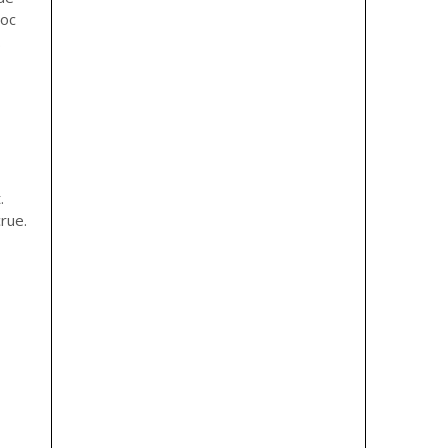
hoc
.
.
rue.