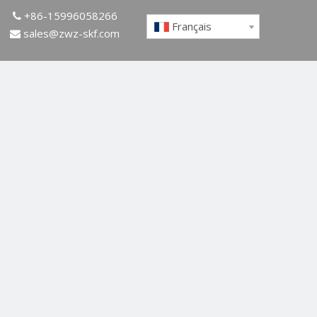
+86-15996058266

Français
sales@zwz-skf.com
