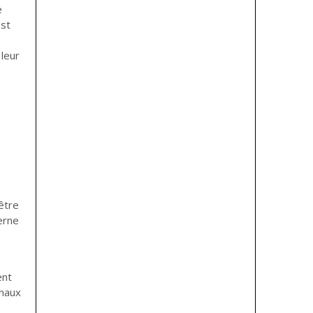
e
est
 leur
 être
erne
ent
rnaux