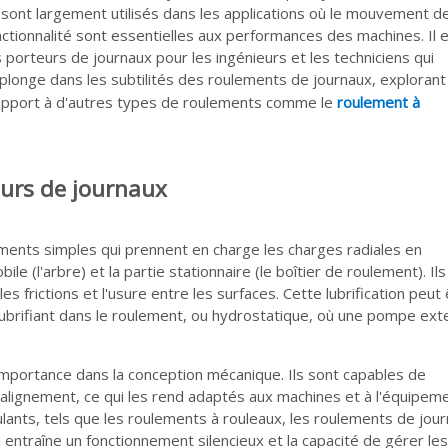
s sont largement utilisés dans les applications où le mouvement d
onctionnalité sont essentielles aux performances des machines. Il 
s porteurs de journaux pour les ingénieurs et les techniciens qui
e plonge dans les subtilités des roulements de journaux, explorant
r rapport à d'autres types de roulements comme le
roulement à
urs de journaux
ments simples qui prennent en charge les charges radiales en
le (l'arbre) et la partie stationnaire (le boîtier de roulement). Ils
es frictions et l'usure entre les surfaces. Cette lubrification peut
lubrifiant dans le roulement, ou hydrostatique, où une pompe ext
importance dans la conception mécanique. Ils sont capables de
alignement, ce qui les rend adaptés aux machines et à l'équipem
ants, tels que les roulements à rouleaux, les roulements de jou
i entraîne un fonctionnement silencieux et la capacité de gérer les