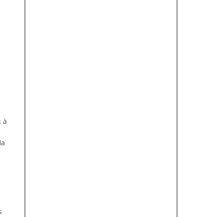
s à
la
s