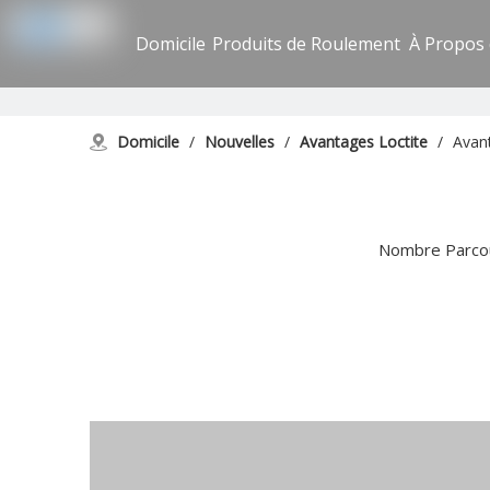
Domicile
Produits de Roulement
À Propos
Domicile
/
Nouvelles
/
Avantages Loctite
/
Avan
Nombre Parcou