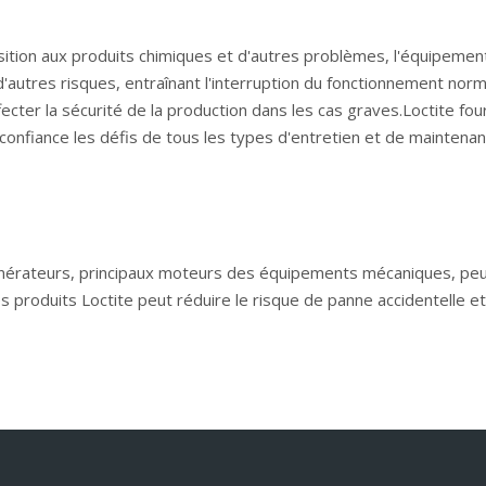
xposition aux produits chimiques et d'autres problèmes, l'équipemen
autres risques, entraînant l'interruption du fonctionnement norm
ecter la sécurité de la production dans les cas graves.Loctite fou
e confiance les défis de tous les types d'entretien et de mainten
énérateurs, principaux moteurs des équipements mécaniques, peu
 produits Loctite peut réduire le risque de panne accidentelle et
 des équipements précieux.Par conséquent, il est important de pr
t réduire le risque de panne et améliorer la fiabilité et la duré