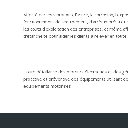
Affecté par les vibrations, l'usure, la corrosion, l'e
fonctionnement de l'équipement, d'arrêt imprévu et d'
les coûts d'exploitation des entreprises, et même aff
d'étanchéité pour aider les clients à relever en tout
Toute défaillance des moteurs électriques et des g
proactive et préventive des équipements utilisant des
équipements motorisés.
La plupart des pompes centrifuges industrielles sont
fonctionnement efficace.Une maintenance proactive peu