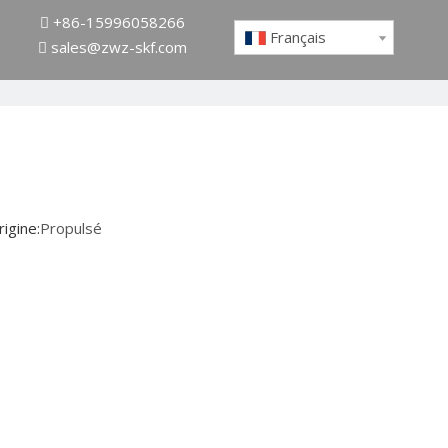
+86-15996058266

Français
sales@zwz-skf.com

igine:
Propulsé