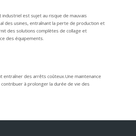
t industriel est sujet au risque de mauvais
al des usines, entraînant la perte de production et
rnit des solutions complètes de collage et
ance des équipements.
t entraîner des arrêts coûteux.Une maintenance
 contribuer à prolonger la durée de vie des
olonger leur durée de vie et d'assurer leur
e de vie de la pompe.