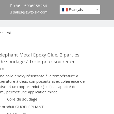
+86-15996058266

Français
sales@zwz-skf.com

r 50 ml
lephant Metal Epoxy Glue, 2 parties
de soudage à froid pour souder en
 ml
d'une colle époxy résistante à la température à
pérature à deux composants avec cohérence de
ise et un rapport mixte (1: 1) la capacité de
ml, permet une application mince.
Colle de soudage
 produit:
GUOELEPHANT