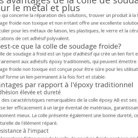
ur le métal et plus
 qui concerne la réparation des solutions, trouver un produit à la f
ge froide non toxique et non irritant offre une excellente soluti
culier pour les métaux de liaison, les plastiques, le verre et la cé
cations de cet adhésif polyvalent.
est-ce que la colle de soudage froide?
lle de soudage à froid est un type d'adhésif qui crée un lien fort 
airement aux adhésifs époxy traditionnels, qui peuvent émettre de
ge froide non toxique est conçue pour être sûre pour les utilisat
if forme un lien permanent à la fois fort et stable.
ntages par rapport à l'époxy traditionnel
dhésion élevée et dureté
 des caractéristiques remarquables de la colle époxy AB est ses p
se lier efficacement à un large éventail de matériaux, garantissa
ionnent mieux. La colle présente également une bonne dureté, ce q
turelle de l'élément réparé.
ésistance à l'impact