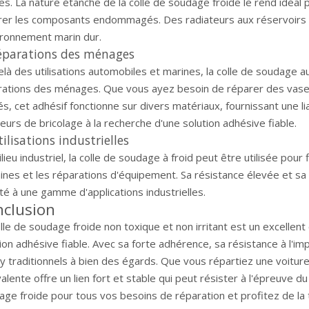
es. La nature étanche de la colle de soudage froide le rend idéal p
rer les composants endommagés. Des radiateurs aux réservoirs de
ironnement marin dur.
Réparations des ménages
là des utilisations automobiles et marines, la colle de soudage a
rations des ménages. Que vous ayez besoin de réparer des vase
s, cet adhésif fonctionne sur divers matériaux, fournissant une lia
urs de bricolage à la recherche d'une solution adhésive fiable.
tilisations industrielles
lieu industriel, la colle de soudage à froid peut être utilisée pou
ines et les réparations d'équipement. Sa résistance élevée et sa
é à une gamme d'applications industrielles.
clusion
lle de soudage froide non toxique et non irritant est un excellen
ion adhésive fiable. Avec sa forte adhérence, sa résistance à l'imp
 traditionnels à bien des égards. Que vous répartiez une voiture
alente offre un lien fort et stable qui peut résister à l'épreuve 
ge froide pour tous vos besoins de réparation et profitez de la tr