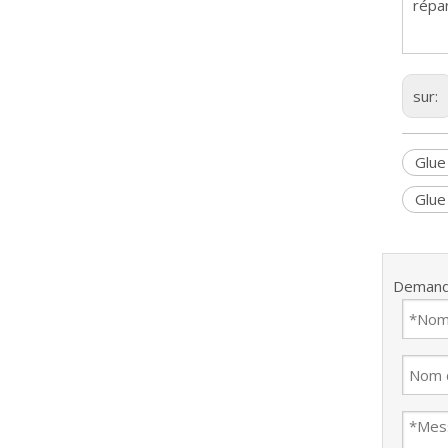
répa
sur:
Glue
Glue
Demand