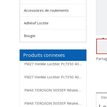
Accessoires de roulements
Adhésif Loctite
Bougie
Produits connexes
Partag
FM27 Henkle Loctiter Pc7350 400 ml polyuréthane durcissant réparations rapides sur site pour les réparations de bandes transporteuses
FM27 Henkle Loctiter Pc7350 400 ml polyuréthane durcissant réparations rapides sur site pour les réparations de bandes transporteuses
FM43 TEROSON 5055EP Résines époxy renforcées adhésives à deux composants, sans solvant
Des
FM43 TEROSON 5055EP Résines époxy renforcées adhésives à deux composants, sans solvant
Le