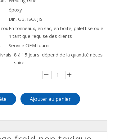
it:
Welding Glue
époxy
Din, GB, ISO, JIS
 rou
En tonneaux, en sac, en boîte, palettisé ou e
n tant que requise des clients
:
Service OEM fourni
ivrais
8 à 15 jours, dépend de la quantité néces
saire
ête
Ajouter au panier
age froid non toxique