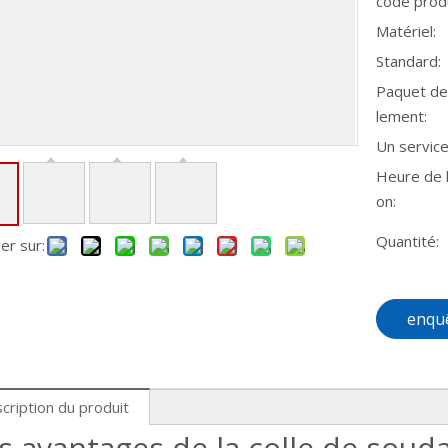
code produ
Matériel:
Standard:
Paquet de
lement:
Un service
Heure de l
on:
Quantité:
er sur:
enqu
cription du produit
s avantages de la colle de soud