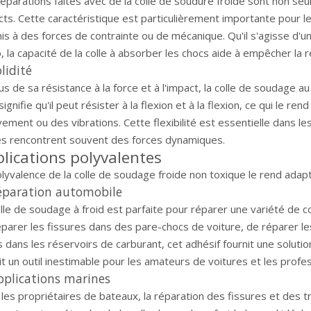
éparations faites avec de la colle de soudure froide sont non se
ts. Cette caractéristique est particulièrement importante pour le
s à des forces de contrainte ou de mécanique. Qu'il s'agisse d'u
 la capacité de la colle à absorber les chocs aide à empêcher la r
olidité
us de sa résistance à la force et à l'impact, la colle de soudage a
signifie qu'il peut résister à la flexion et à la flexion, ce qui le r
ment ou des vibrations. Cette flexibilité est essentielle dans le
es rencontrent souvent des forces dynamiques.
lications polyvalentes
olyvalence de la colle de soudage froide non toxique le rend ada
Réparation automobile
olle de soudage à froid est parfaite pour réparer une variété d
parer les fissures dans des pare-chocs de voiture, de réparer le
s dans les réservoirs de carburant, cet adhésif fournit une solution 
it un outil inestimable pour les amateurs de voitures et les profe
pplications marines
les propriétaires de bateaux, la réparation des fissures et des tr