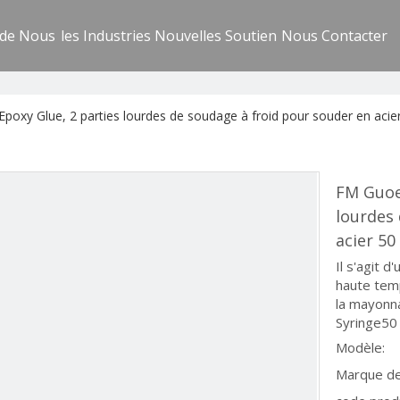
 de Nous
les Industries
Nouvelles
Soutien
Nous Contacter
oxy Glue, 2 parties lourdes de soudage à froid pour souder en acie
FM Guoe
lourdes 
acier 50
Il s'agit 
haute tem
la mayonna
Syringe50 
Modèle:
Marque de