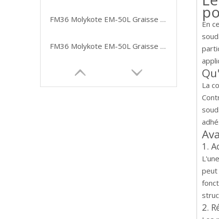
po
FM36 Molykote EM-50L Graisse synthétique blanche pour pièces en plastique 1KG CAN
En ce
souda
FM36 Molykote EM-50L Graisse synthétique blanche pour pièces en plastique 1KG CAN
parti
appli
Qu'
La co
Contr
souda
adhés
Ava
1. A
L'une
peut 
fonct
struc
2. R