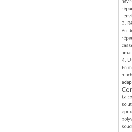
navir
répa
l'env
3. 
Au-de
répa
cassé
amate
4. U
En mi
mach
adapt
Con
La co
solut
époxy
polyv
souda