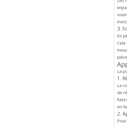
Les r
impac
soumi
moto,
3. F
En pl
Cela 
mouve
pièc
App
La p
1. 
La c
de ré
fuite
en fa
2. A
Pour 