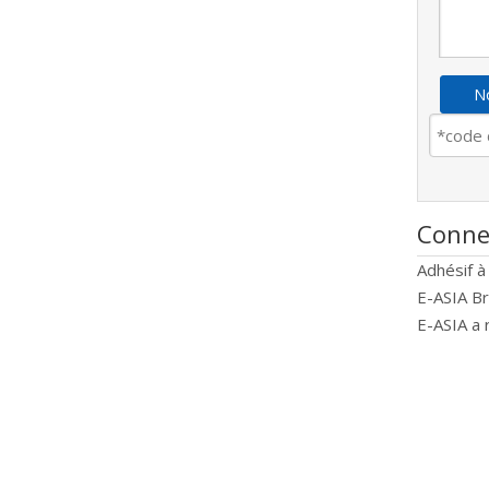
No
Conne
Adhésif à
E-ASIA B
E-ASIA a 