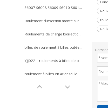
Fonc
S6007 S6008 S6009 S6010 S6011 S6012 ZZ P5 P4 roulement de haute qualité roulement en acier inoxydable roulements à billes étanches
Roul
roul
Roulement d'insertion monté sur bille 2.5, roulement d'insertion de bloc d'oreiller 30mm 35mm 3 pouces, roulement de bloc d'oreiller à bride à 4 boulons
Roul
Roulements de charge bidirectionnels de qualité supérieure, charges axiales alternées
billes de roulement à billes butée à billes 51118 51119 51120 51122 51124 51126 51128 51130 51132
Demand
YJJ022 – roulements à billes de poussée 51108, offre spéciale
roulement à billes en acier roulement à billes à alignement automatique 135 1301 1302 1303 1304 1305 1306