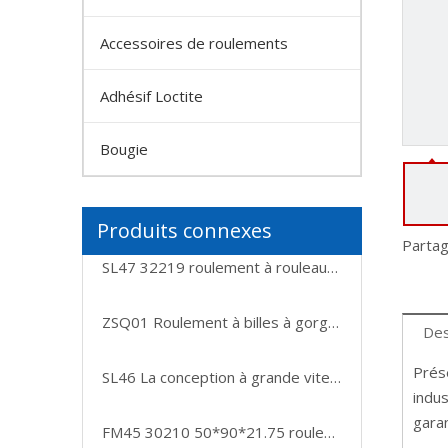
Accessoires de roulements
Adhésif Loctite
Bougie
Produits connexes
Partag
SL47 32219 roulement à rouleaux coniques à double rangée avec taille 95*170*43mm roulement de moyeu de roue automobile roulements en gros
ZSQ01 Roulement à billes à gorge profonde 6000 de haute qualité
Des
Prés
SL46 La conception à grande vitesse et séparable facilite le montage de la poussée de montage roulement 51101 51103
indus
garan
FM45 30210 50*90*21.75 roulement à rouleaux coniques à une rangée avec composants séparables et interchangeables