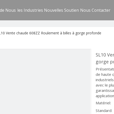
 de Nous
les Industries
Nouvelles
Soutien
Nous Contacter
L10 Vente chaude 608ZZ Roulement à billes à gorge profonde
SL10 Ve
gorge p
Présentati
de haute q
industriel
avec le pl
garantissa
application
Matériel:
Standard: