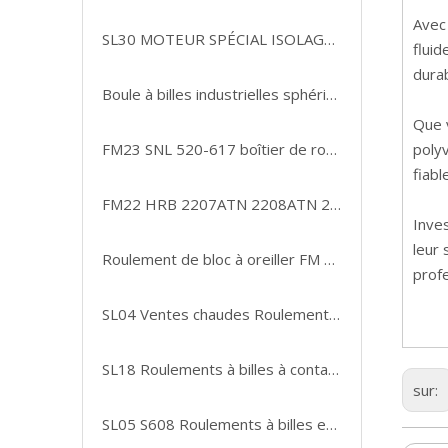
Avec
SL30 MOTEUR SPÉCIAL ISOLAGE DURANTS 6000 6001 6002 6003 Micro-porteurs
fluid
durab
Boule à billes industrielles sphériques en acier inoxydable
Que 
FM23 SNL 520-617 boîtier de roulement SNL 520 TG Kits de roulements de boîtier de bloc Plummer
poly
fiabl
FM22 HRB 2207ATN 2208ATN 2209ATN Roulement à billes à alignement automatique
Inves
leur 
Roulement de bloc à oreiller FM 21, unité de roulement et boîtier de roulement/usine de roulements Fkl Lsqfr308-Tdt. H.pour rouleau emballeur
profe
SL04 Ventes chaudes Roulement à billes à contact oblique série 70
SL18 Roulements à billes à contact oblique 6305 de haute qualité
sur:
SL05 S608 Roulements à billes en acier inoxydable, offre spéciale