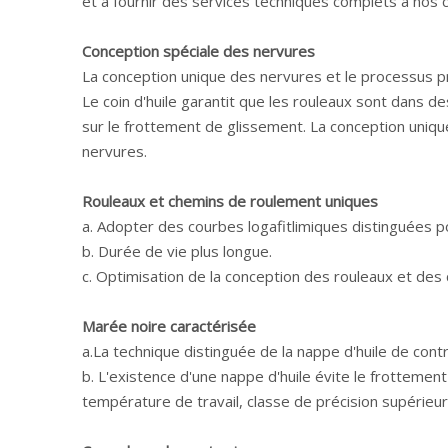
et à fournir des services techniques complets à nos c
Conception spéciale des nervures
La conception unique des nervures et le processus pré
Le coin d'huile garantit que les rouleaux sont dans 
sur le frottement de glissement. La conception unique
nervures.
Rouleaux et chemins de roulement uniques
a. Adopter des courbes logafitlimiques distinguées p
b. Durée de vie plus longue.
c. Optimisation de la conception des rouleaux et de
Marée noire caractérisée
a.La technique distinguée de la nappe d'huile de cont
b. L'existence d'une nappe d'huile évite le frottement 
température de travail, classe de précision supérieu