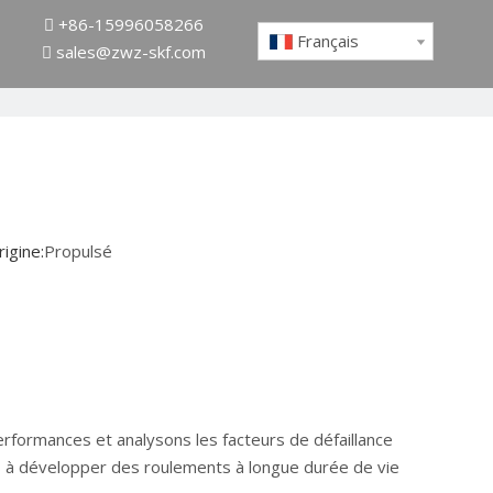
+86-15996058266

Français
sales@zwz-skf.com

igine:
Propulsé
erformances et analysons les facteurs de défaillance
s à développer des roulements à longue durée de vie