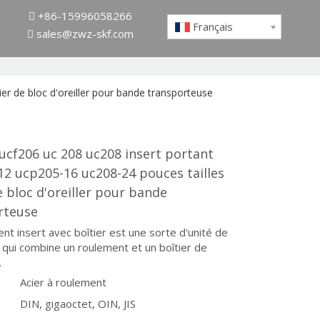
+86-15996058266

Français
sales@zwz-skf.com

r de bloc d'oreiller pour bande transporteuse
ucf206 uc 208 uc208 insert portant
2 ucp205-16 uc208-24 pouces tailles
e bloc d'oreiller pour bande
rteuse
nt insert avec boîtier est une sorte d'unité de
qui combine un roulement et un boîtier de
.
Acier à roulement
DIN, gigaoctet, OIN, JIS