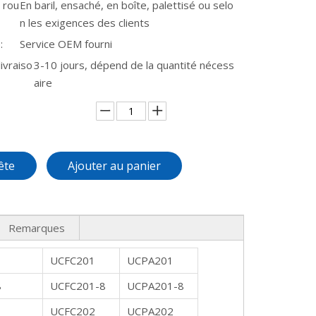
 rou
En baril, ensaché, en boîte, palettisé ou selo
n les exigences des clients
:
Service OEM fourni
ivraiso
3-10 jours, dépend de la quantité nécess
aire
ête
Ajouter au panier
Remarques
UCFC201
UCPA201
8
UCFC201-8
UCPA201-8
UCFC202
UCPA202