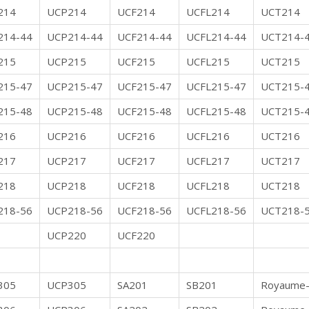
214
UCP214
UCF214
UCFL214
UCT214
214-44
UCP214-44
UCF214-44
UCFL214-44
UCT214-
215
UCP215
UCF215
UCFL215
UCT215
215-47
UCP215-47
UCF215-47
UCFL215-47
UCT215-
215-48
UCP215-48
UCF215-48
UCFL215-48
UCT215-
216
UCP216
UCF216
UCFL216
UCT216
217
UCP217
UCF217
UCFL217
UCT217
218
UCP218
UCF218
UCFL218
UCT218
218-56
UCP218-56
UCF218-56
UCFL218-56
UCT218-
UCP220
UCF220
305
UCP305
SA201
SB201
Royaume-