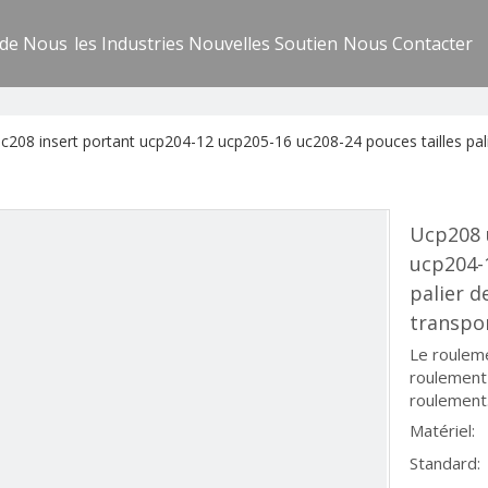
 de Nous
les Industries
Nouvelles
Soutien
Nous Contacter
208 insert portant ucp204-12 ucp205-16 uc208-24 pouces tailles palie
Ucp208 
ucp204-1
palier d
transpo
Le rouleme
roulement 
roulement
Matériel:
Standard: