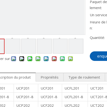
Paquet de
lement:
Un service
Heure de l
n:
Quantité:
enqu
er sur:
cription du produit
Propriétés
Type de roulement
201
UCP201
UCF201
UCFL201
UCT201
201-8
UCP201-8
UCF201-8
UCFL201-8
UCT201-
202
UCP202
UCF202
UCFL202
UCT202