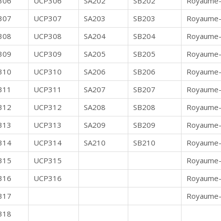
306
UCP306
SA202
SB202
Royaume-
307
UCP307
SA203
SB203
Royaume-
308
UCP308
SA204
SB204
Royaume-
309
UCP309
SA205
SB205
Royaume-
310
UCP310
SA206
SB206
Royaume-
311
UCP311
SA207
SB207
Royaume-
312
UCP312
SA208
SB208
Royaume-
313
UCP313
SA209
SB209
Royaume-
314
UCP314
SA210
SB210
Royaume-
315
UCP315
Royaume-
316
UCP316
Royaume-
317
Royaume-
318