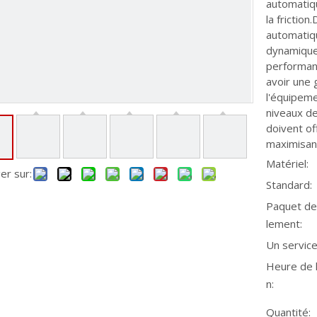
automatiqu
la friction
automatiqu
dynamique
performan
avoir une 
l'équipeme
niveaux de
doivent of
maximisant 
Matériel:
er sur:
Standard:
Paquet de
lement:
Un service
Heure de l
n:
Quantité: