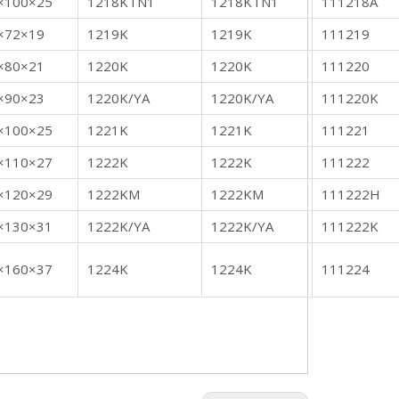
×100×25
1218KTN1
1218KTN1
111218A
×72×19
1219K
1219K
111219
×80×21
1220K
1220K
111220
×90×23
1220K/YA
1220K/YA
111220K
×100×25
1221K
1221K
111221
×110×27
1222K
1222K
111222
×120×29
1222KM
1222KM
111222H
×130×31
1222K/YA
1222K/YA
111222K
×160×37
1224K
1224K
111224