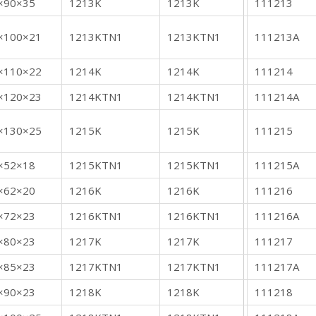
×90×35
1213K
1213K
111213
×100×21
1213KTN1
1213KTN1
111213A
×110×22
1214K
1214K
111214
×120×23
1214KTN1
1214KTN1
111214A
×130×25
1215K
1215K
111215
×52×18
1215KTN1
1215KTN1
111215A
×62×20
1216K
1216K
111216
×72×23
1216KTN1
1216KTN1
111216A
×80×23
1217K
1217K
111217
×85×23
1217KTN1
1217KTN1
111217A
×90×23
1218K
1218K
111218