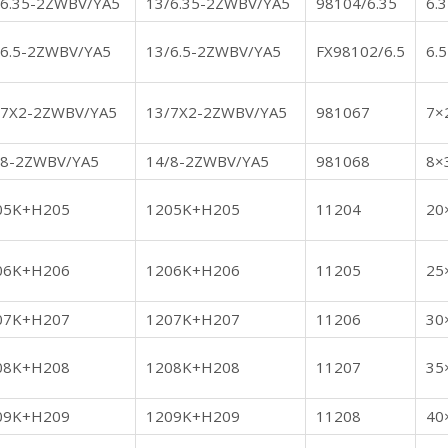
/6.35-2ZWBV/YA5
13/6.35-2ZWBV/YA5
98104/6.35
6.
/6.5-2ZWBV/YA5
13/6.5-2ZWBV/YA5
FX98102/6.5
6.
/7X2-2ZWBV/YA5
13/7X2-2ZWBV/YA5
981067
7×
/8-2ZWBV/YA5
14/8-2ZWBV/YA5
981068
8×
05K+H205
1205K+H205
11204
20
06K+H206
1206K+H206
11205
25
07K+H207
1207K+H207
11206
30
08K+H208
1208K+H208
11207
35
09K+H209
1209K+H209
11208
40