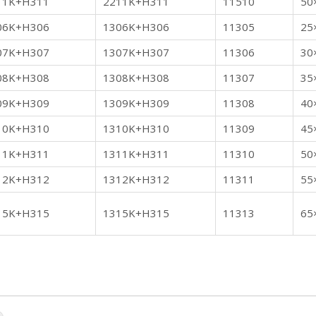
11K+H311
2211K+H311
11510
50
06K+H306
1306K+H306
11305
25
07K+H307
1307K+H307
11306
30
08K+H308
1308K+H308
11307
35
09K+H309
1309K+H309
11308
40
10K+H310
1310K+H310
11309
45
11K+H311
1311K+H311
11310
50
12K+H312
1312K+H312
11311
55
15K+H315
1315K+H315
11313
65