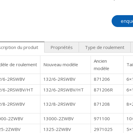
enqu
cription du produit
Propriétés
Type de roulement
Ancien
èle de roulement
Nouveau modèle
Tai
modèle
2/6-2RSWBV
132/6-2RSWBV
871206
6×
2/6-2RSWBV/HT
132/6-2RSWBV/HT
871206R
6×
2/8-2RSWBV
132/8-2RSWBV
871208
8×
000-2ZWBV
13000-2ZWBV
971100
10
25-2ZWBV
1325-2ZWBV
2971025
5×