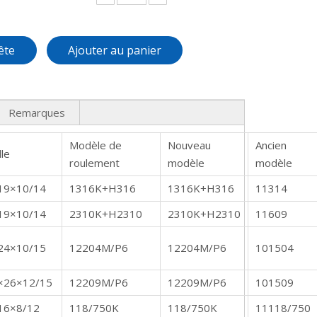
ête
Ajouter au panier
Remarques
Modèle de
Nouveau
Ancien
lle
roulement
modèle
modèle
19×10/14
1316K+H316
1316K+H316
11314
19×10/14
2310K+H2310
2310K+H2310
11609
24×10/15
12204M/P6
12204M/P6
101504
×26×12/15
12209M/P6
12209M/P6
101509
16×8/12
118/750K
118/750K
11118/750