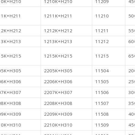
10K+H210
1210K+H210
11209
45
11K+H211
1211K+H211
11210
50
12K+H212
1212K+H212
11211
55
13K+H213
1213K+H213
11212
60
15K+H215
1215K+H215
11215
65
05K+H305
2205K+H305
11504
20
06K+H306
2206K+H306
11505
25
07K+H307
2207K+H307
11506
30
08K+H308
2208K+H308
11507
35
09K+H309
2209K+H309
11508
40
10K+H310
2210K+H310
11509
45