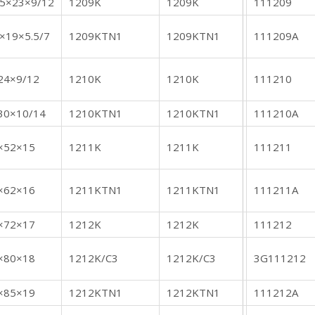
35×23×9/12
1209K
1209K
111209
5×19×5.5/7
1209KTN1
1209KTN1
111209A
24×9/12
1210K
1210K
111210
30×10/14
1210KTN1
1210KTN1
111210A
×52×15
1211K
1211K
111211
×62×16
1211KTN1
1211KTN1
111211A
×72×17
1212K
1212K
111212
×80×18
1212K/C3
1212K/C3
3G111212
×85×19
1212KTN1
1212KTN1
111212A