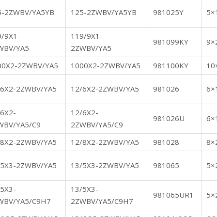
5-2ZWBV/YA5YB
125-2ZWBV/YA5YB
981025Y
5×
9/9X1-
119/9X1-
981099KY
9×
WBV/YA5
2ZWBV/YA5
00X2-2ZWBV/YA5
1000X2-2ZWBV/YA5
981100KY
10
/6X2-2ZWBV/YA5
12/6X2-2ZWBV/YA5
981026
6×
/6X2-
12/6X2-
981026U
6×
WBV/YA5/C9
2ZWBV/YA5/C9
/8X2-2ZWBV/YA5
12/8X2-2ZWBV/YA5
981028
8×
/5X3-2ZWBV/YA5
13/5X3-2ZWBV/YA5
981065
5×
/5X3-
13/5X3-
981065UR1
5×
WBV/YA5/C9H7
2ZWBV/YA5/C9H7