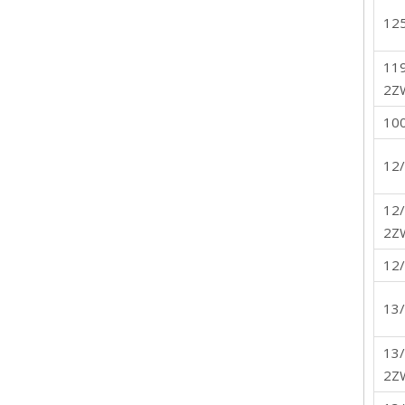
12
11
2Z
10
12
12
2Z
12
13
13
2Z