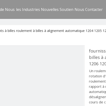
 de Nous
les Industries
Nouvelles
Soutien
Nous Contacter
nts à billes roulement à billes à alignement automatique 1204 1205 
fourniss
billes 
1206 12
Un roulem
rotation d
roulement 
rapport à 
automatiq
désaligne
cours de c