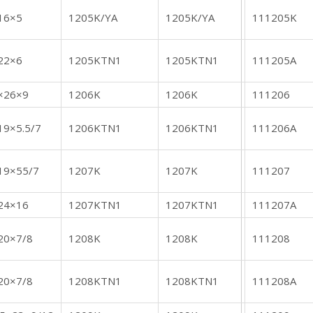
16×5
1205K/YA
1205K/YA
111205K
22×6
1205KTN1
1205KTN1
111205A
×26×9
1206K
1206K
111206
19×5.5/7
1206KTN1
1206KTN1
111206A
19×55/7
1207K
1207K
111207
24×16
1207KTN1
1207KTN1
111207A
20×7/8
1208K
1208K
111208
20×7/8
1208KTN1
1208KTN1
111208A