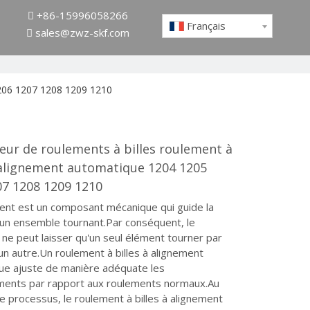
+86-15996058266

Français
sales@zwz-skf.com

1206 1207 1208 1209 1210
eur de roulements à billes roulement à
à alignement automatique 1204 1205
07 1208 1209 1210
ent est un composant mécanique qui guide la
'un ensemble tournant.Par conséquent, le
ne peut laisser qu'un seul élément tourner par
un autre.Un roulement à billes à alignement
ue ajuste de manière adéquate les
ments par rapport aux roulements normaux.Au
e processus, le roulement à billes à alignement