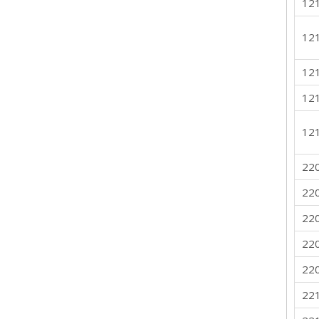
12
12
12
12
12
22
22
22
22
22
22