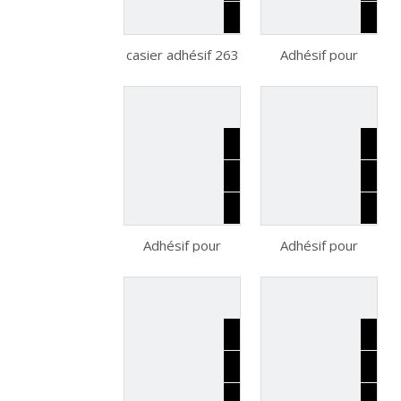
Ateliers de ciment
outil de ciment
casier adhésif 263
Adhésif pour
spécial
272 401 406 480
casier à vis henkel
415 567 515 326
263 272 401 406
680 638 648,
480 415 567 515
casier à vis henkel
326 680 638 648,
henkel
casier à vis henkel
henkel
Adhésif pour
Adhésif pour
casier à vis henkel
casier à vis henkel
AA3951 272 401
AA3951 5438 E-
406 480 415 567
20HP 406 480
515 326 680 638
415 567 515 326
648, casier à vis
680 638 648,
henkel henkel
casier à vis henkel