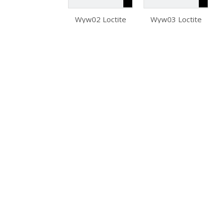
henkel
Wyw02 Loctite
Wyw03 Loctite
243 frein-filet
Henkel Colle 515
adhésif anaérobie
50 ml Adhésif
haute
d'étanchéité plat
température
Scellant de bride
scellage métal
anaérobie
universel
élastique universel