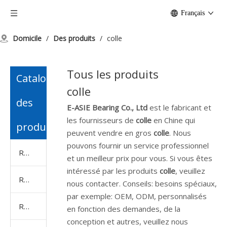
Français
Domicile
/
Des produits
/
colle
Tous les produits
Catalogue
colle
des
E-ASIE Bearing Co., Ltd
est le fabricant et
les fournisseurs de
colle
en Chine qui
produits
peuvent vendre en gros
colle
. Nous
pouvons fournir un service professionnel
Roulement à billes
et un meilleur prix pour vous. Si vous êtes
intéressé par les produits
colle
, veuillez
Roulement à rouleaux
nous contacter. Conseils: besoins spéciaux,
par exemple: OEM, ODM, personnalisés
Roulement de bloc d'oreiller
en fonction des demandes, de la
conception et autres, veuillez nous