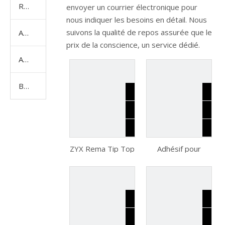
Roulement spécial
envoyer un courrier électronique pour
nous indiquer les besoins en détail. Nous
suivons la qualité de repos assurée que le
Accessoires de roulements
prix de la conscience, un service dédié.
Adhésif Loctite
Bougie
ZYX Rema Tip Top
Adhésif pour
Special Ciment BL
casier à vis henkel
Tire 650 G 200G
263 272 401 406
TIRE
480 415 567 515
RÉPARATION
326 680 638 648,
COMPOST
casier à vis henkel
Vulcanisation
henkel