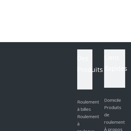
Des
Liens
Rapides
Produits
Domicile
Roulement
Produits
à billes
de
Roulement
roulement
à
À propos