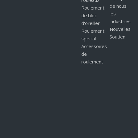
rouleaux
de nous
Roulement
les
de bloc
industries
d'oreiller
Nouvelles
Roulement
Soutien
spécial
Accessoires
de
roulement