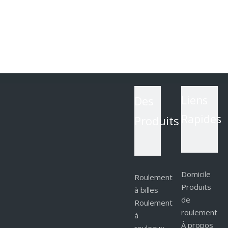
Des
Liens
Rapides
Produits
Domicile
Roulement
Produits
à billes
de
Roulement
roulement
à
À propos