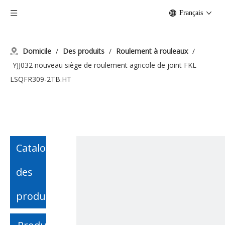
Français
Domicile
/
Des produits
/
Roulement à rouleaux
/
YJJ032 nouveau siège de roulement agricole de joint FKL
LSQFR309-2TB.HT
Catalogue
des
produits