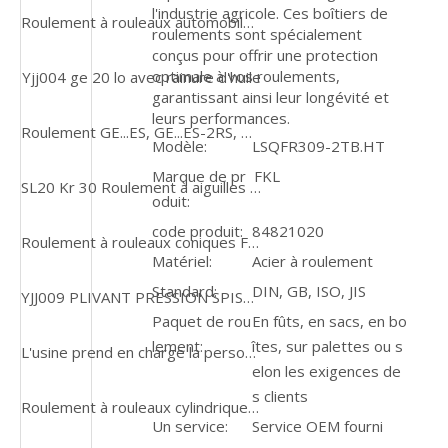
l'industrie agricole. Ces boîtiers de
Roulement à rouleaux automobiles à grande vitesse en acier chromé à grande vitesse
roulements sont spécialement
conçus pour offrir une protection
optimale à vos roulements,
Yjj004 ge 20 lo avec rainure d'huile
garantissant ainsi leur longévité et
leurs performances.
Roulement GE...ES, GE...ES-2RS, GEZ...ES, GEZ utilisé dans une usine de broyage
Modèle:
LSQFR309-2TB.HT
Marque de pr
FKL
SL20 Kr 30 Roulement à aiguilles de la série Krve du suiveur de came du galet de chenille
oduit:
code produit:
84821020
Roulement à rouleaux coniques FM 44143/44348 Utilisation du roulement standard Timkeen pour les pièces automobiles / pièces du moteur
Matériel:
Acier à roulement
Standard:
DIN, GB, ISO, JIS
YJJ009 PLIVANT PRESSION SPIST Axial Roueur linéaire
Paquet de rou
En fûts, en sacs, en bo
lement:
îtes, sur palettes ou s
L'usine prend en charge la personnalisation des roulements à rouleaux coniques sur la base de dessins ou de modèles
elon les exigences de
s clients
Roulement à rouleaux cylindriques droits TMB NU202, offre spéciale
Un service:
Service OEM fourni