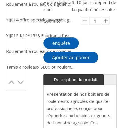
Heure de livra
3-10 jours, dépend de
Roulement à rouleaux d'aiguille de cage fendue d'acier inoxydable de la manière K30X46X28 de YJJ008
ison:
la quantité nécessaire
YJJ014 offre spéciale assemblage de Cage K45x50x17 roulement à aiguilles
Quantité:
YJJ015 K12*15*8 Fabricant d'assemblages de cages Roulement à aiguilles
enquête
Roulement à rouleaux de conique FM pour camion ou voiture de voiture URB Rouleau sphérique 22220EK 22226
Ajouter au panier
Tamis à rouleaux SL06 ou roulement à billes à alignement automatique de pompe immergée
Description du produit
Présentation de nos boîtiers de
roulements agricoles de qualité
professionnelle, conçus pour
répondre aux besoins exigeants
de l'industrie agricole. Ces