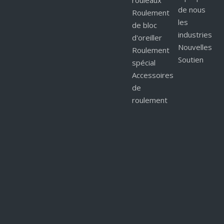
rouleaux
de nous
Roulement
les
de bloc
industries
d'oreiller
Nouvelles
Roulement
Soutien
spécial
Accessoires
de
roulement