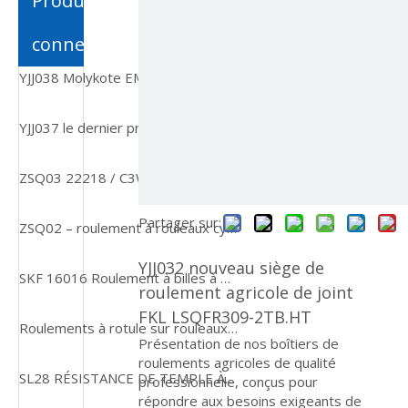
Produits
connexes
YJJ038 Molykote EM-30L GRASSE pour les pièces en plastique
YJJ037 le dernier produit de roulement isolé 6316 M/C3VL0241 le plus vendu
ZSQ03 22218 / C3W33 Roulements à rouleaux sphériques de haute qualité
Partager sur:
ZSQ02 – roulement à rouleaux cylindriques de haute qualité, offre spéciale, NJ309E
YJJ032 nouveau siège de
SKF 16016 Roulement à billes à gorge profonde à une rangée
roulement agricole de joint
FKL LSQFR309-2TB.HT
Roulements à rotule sur rouleaux 22213 Deuxième série avec alésage conique
Présentation de nos boîtiers de
roulements agricoles de qualité
SL28 RÉSISTANCE DE TEMPLE À HAUTE TEMPLE Roulement à rouleaux effilés ultra silencieux
professionnelle, conçus pour
répondre aux besoins exigeants de