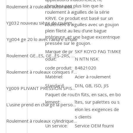
cherchez pas plus loin que le
Roulement à rouleaux automobiles à grande vitesse en acier chromé à grande vitesse
roulement à aiguilles de la série
KRVE. Ce produit est basé sur un
YJJ032 nouveau siège de roulement agricole de joint FKL LSQFR309-2TB.HT
roulement à aiguilles avec un goujon
plein fileté au lieu d'une bague
intérieure, et une bague excentrique
Yjj004 ge 20 lo avec rainure d'huile
pressée sur le goujon.
Marque de pr
SKF KOYO FAG TIMKE
Roulement GE...ES, GE...ES-2RS, GEZ...ES, GEZ utilisé dans une usine de broyage
oduit:
N NTN NSK
code produit:
84821020
Roulement à rouleaux coniques FM 44143/44348 Utilisation du roulement standard Timkeen pour les pièces automobiles / pièces du moteur
Matériel:
Acier à roulement
Standard:
DIN, GB, ISO, JIS
YJJ009 PLIVANT PRESSION SPIST Axial Roueur linéaire
Paquet de rou
En fûts, en sacs, en bo
lement:
îtes, sur palettes ou s
L'usine prend en charge la personnalisation des roulements à rouleaux coniques sur la base de dessins ou de modèles
elon les exigences de
s clients
Roulement à rouleaux cylindriques droits TMB NU202, offre spéciale
Un service:
Service OEM fourni