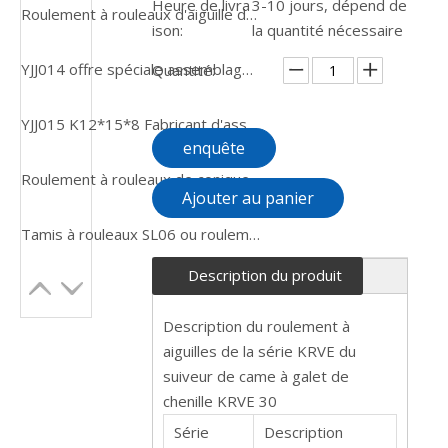
Heure de livra
3-10 jours, dépend de
Roulement à rouleaux d'aiguille de cage fendue d'acier inoxydable de la manière K30X46X28 de YJJ008
ison:
la quantité nécessaire
YJJ014 offre spéciale assemblage de Cage K45x50x17 roulement à aiguilles
Quantité:
YJJ015 K12*15*8 Fabricant d'assemblages de cages Roulement à aiguilles
enquête
Roulement à rouleaux de conique FM pour camion ou voiture de voiture URB Rouleau sphérique 22220EK 22226
Ajouter au panier
Tamis à rouleaux SL06 ou roulement à billes à alignement automatique de pompe immergée
Description du produit
Description du roulement à
aiguilles de la série KRVE du
suiveur de came à galet de
chenille KRVE 30
Série
Description