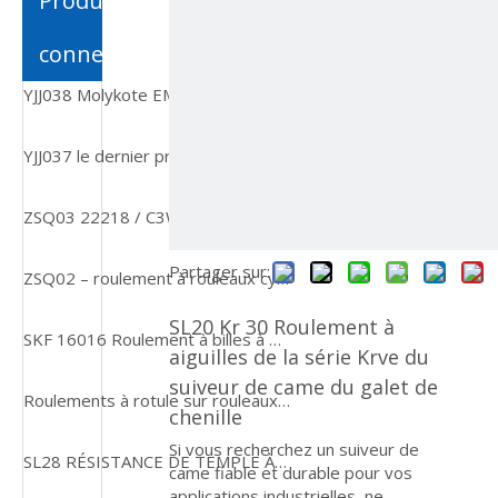
Produits
connexes
YJJ038 Molykote EM-30L GRASSE pour les pièces en plastique
YJJ037 le dernier produit de roulement isolé 6316 M/C3VL0241 le plus vendu
ZSQ03 22218 / C3W33 Roulements à rouleaux sphériques de haute qualité
Partager sur:
ZSQ02 – roulement à rouleaux cylindriques de haute qualité, offre spéciale, NJ309E
SL20 Kr 30 Roulement à
SKF 16016 Roulement à billes à gorge profonde à une rangée
aiguilles de la série Krve du
suiveur de came du galet de
Roulements à rotule sur rouleaux 22213 Deuxième série avec alésage conique
chenille
Si vous recherchez un suiveur de
SL28 RÉSISTANCE DE TEMPLE À HAUTE TEMPLE Roulement à rouleaux effilés ultra silencieux
came fiable et durable pour vos
applications industrielles, ne