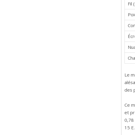
Fil 
Poi
Com
Écr
Nua
Cha
Le m
alésa
des 
Ce m
et p
0,78
15 E.