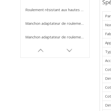
Spé
Roulement résistant aux hautes températures avec boîtier
Pa
Manchon adaptateur de roulement de camion H313 en provenance de Chine
Nom
Fab
Manchon adaptateur de roulement de roue H308, offre spéciale
App
Typ
Acc
Cot
Dim
Cot
Cot
Dim