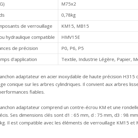
(G)
M75x2
ds
0,78kg
posants de verrouillage
KM15, MB15
ou hydraulique compatible
HMV15E
nces de précision
P0, P6, P5
mps d'application
Textile, Industrie Légère, Papier, M
anchon adaptateur en acier inoxydable de haute précision H315 d'
ge conique sur les arbres cylindriques. Il convient aux arbres lis
performances fiables.
anchon adaptateur comprend un contre-écrou KM et une rondelle
récis. Ses dimensions clés sont d1 : 65 mm, d : 75 mm, d3 : 98 m
 kg. Il est compatible avec les éléments de verrouillage KM15 et