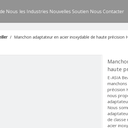
 de Nous
les Industries
Nouvelles
Soutien
Nous Contacter
iller
/
Manchon adaptateur en acier inoxydable de haute précision 
Manchon
haute p
E-ASIA Bea
manchons 
précision 
nous prop
adaptateur
Nous somm
adaptateur
de classe
acier inox