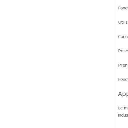
Fonc
Utili
Corr
Pèse
Prend
Fonct
App
Le m
indus