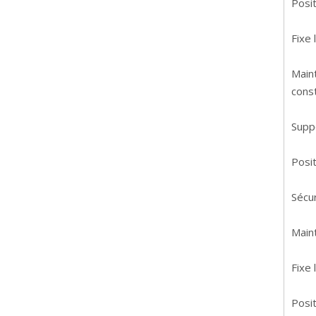
Posit
Fixe 
Main
const
Suppo
Posi
Sécur
Main
Fixe 
Posit