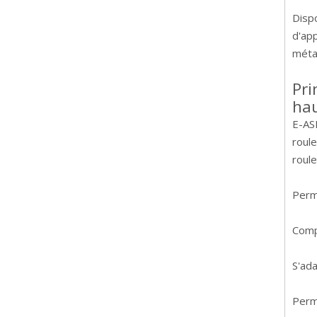
Disp
d'app
méta
Pri
hau
E-AS
roule
roule
Perm
Comp
S'ada
Perm