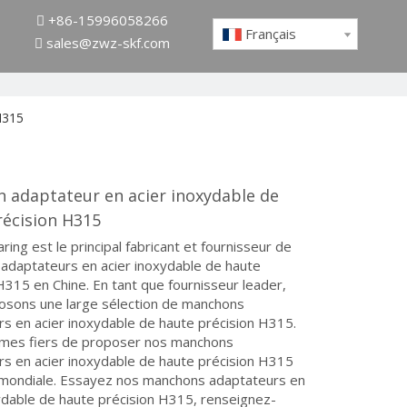
+86-15996058266

Français
sales@zwz-skf.com

H315
 adaptateur en acier inoxydable de
récision H315
ring est le principal fabricant et fournisseur de
adaptateurs en acier inoxydable de haute
H315 en Chine. En tant que fournisseur leader,
osons une large sélection de manchons
s en acier inoxydable de haute précision H315.
es fiers de proposer nos manchons
s en acier inoxydable de haute précision H315
 mondiale. Essayez nos manchons adaptateurs en
ydable de haute précision H315, renseignez-