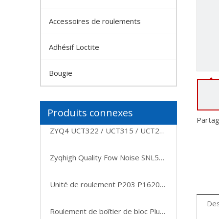
Accessoires de roulements
Adhésif Loctite
Bougie
Produits connexes
Partag
ZYQ4 UCT322 / UCT315 / UCT214 / UCT210 / UCT316 INSERT INSERT INSERT INSERT INSERT INSERT PLAISES DE BALLES ROULEURS DE PROFIGNEMENT
Zyqhigh Quality Fow Noise SNL524TA / SNL522TA / SNL517TA / SNL513TA / SNL518TA INSERT INTERNET INSERT PLAINES BLOCH
Unité de roulement P203 P16203/12, roulement de boîtier de roulement inséré
Des
Roulement de boîtier de bloc Plummer UCP206 robuste et populaire