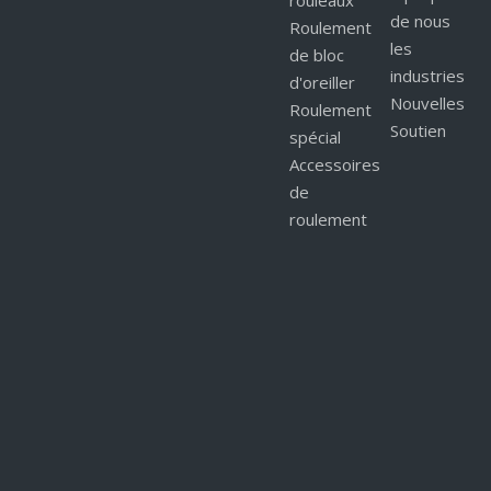
rouleaux
de nous
Roulement
les
de bloc
industries
d'oreiller
Nouvelles
Roulement
Soutien
spécial
Accessoires
de
roulement