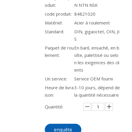
oduit:
N NTN NSK
code produit:
84821020
Matériel:
Acier à roulement
Standard:
DIN, gigaoctet, OIN, JI
S
Paquet de rou
En baril, ensaché, en b
lement:
oîte, palettisé ou selo
n les exigences des cli
ents
Un service:
Service OEM fourni
Heure de livra
3-10 jours, dépend de
ison:
la quantité nécessaire
Quantité:
enquête