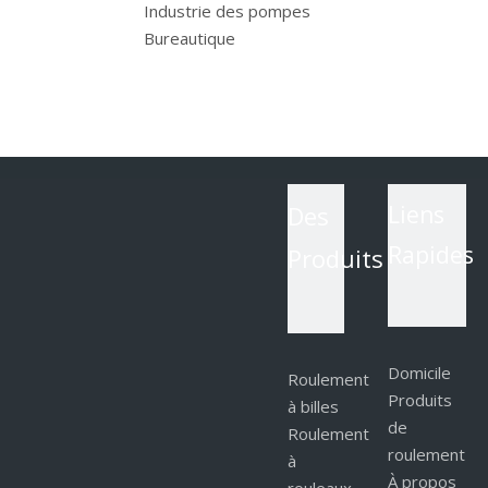
Industrie des pompes
Bureautique
Des
Liens
Rapides
Produits
Domicile
Roulement
Produits
à billes
de
Roulement
roulement
à
À propos