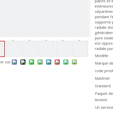
paires et 
intérieure
séparément
pendant l'i
supporte p
radiale do
généraleme
pure seule
est opposé
radiale pur
Modèle:
er sur:
Marque de
code produ
Matériel:
Standard:
Paquet de
lement:
Un service