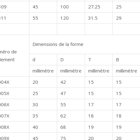
309
45
100
27.25
25
311
55
120
31.5
29
Dimensions de la forme
méro de
lement
d
D
T
B
millimètre
millimètre
millimètre
millimètre
004X
20
42
15
15
005X
25
47
15
15
006X
30
55
17
17
007X
35
62
18
18
008X
40
68
19
19
009X
45
75
20
20