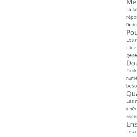
Mét
La s
répo
l'indu
Po
Les 
cônes
géné
Do
Timk
numér
besoi
Qu
Les 
inhé
asse
Ens
Les 