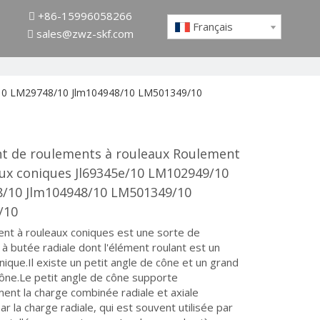
+86-15996058266

Français
sales@zwz-skf.com

9/10 LM29748/10 Jlm104948/10 LM501349/10
nt de roulements à rouleaux Roulement
aux coniques Jl69345e/10 LM102949/10
/10 Jlm104948/10 LM501349/10
/10
nt à rouleaux coniques est une sorte de
à butée radiale dont l'élément roulant est un
nique.Il existe un petit angle de cône et un grand
ône.Le petit angle de cône supporte
ment la charge combinée radiale et axiale
r la charge radiale, qui est souvent utilisée par