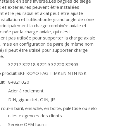
installée en sens inverse.Les bagues de siège
s et extérieures peuvent être installées
 et le jeu radial et axial peut être ajusté
nstallation et l'utilisation.le grand angle de cône
rincipalement la charge combinée axiale et
minée par la charge axiale, qui n'est
nt pas utilisée pour supporter la charge axiale
, mais en configuration de paire (le même nom
) Il peut être utilisé pour supporter charge
e.
32217 32218 32219 32220 32303
 produit:
SKF KOYO FAG TIMKEN NTN NSK
it:
84821020
Acier à roulement
DIN, gigaoctet, OIN, JIS
 rou
En baril, ensaché, en boîte, palettisé ou selo
n les exigences des clients
:
Service OEM fourni