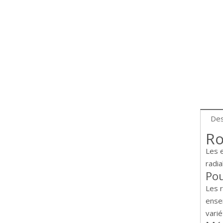
Des
Ro
Les 
radia
Pou
Les 
ense
vari