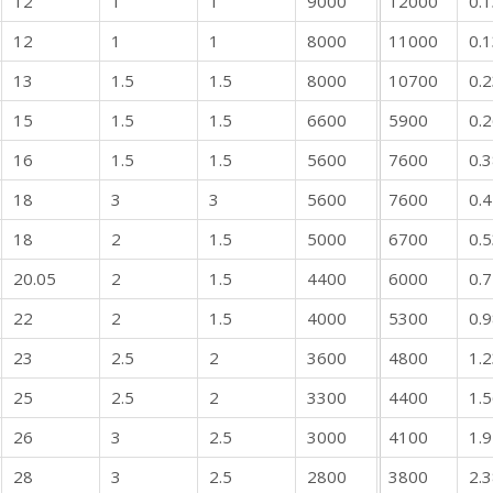
12
1
1
9000
12000
0.
12
1
1
8000
11000
0.
13
1.5
1.5
8000
10700
0.
15
1.5
1.5
6600
5900
0.
16
1.5
1.5
5600
7600
0.
18
3
3
5600
7600
0.
18
2
1.5
5000
6700
0.
20.05
2
1.5
4400
6000
0.
22
2
1.5
4000
5300
0.
23
2.5
2
3600
4800
1.
25
2.5
2
3300
4400
1.
26
3
2.5
3000
4100
1.
28
3
2.5
2800
3800
2.