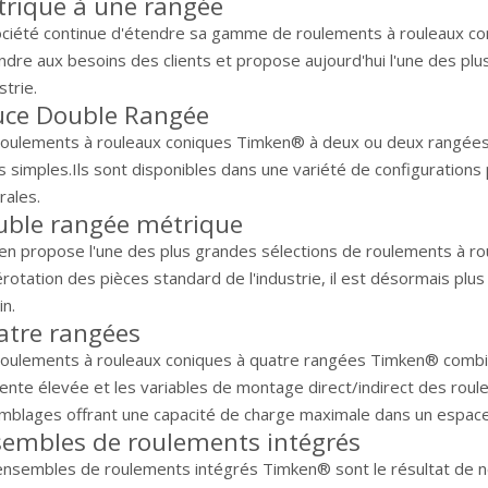
rique à une rangée
ociété continue d'étendre sa gamme de roulements à rouleaux c
ndre aux besoins des clients et propose aujourd'hui l'une des p
strie.
uce Double Rangée
roulements à rouleaux coniques Timken® à deux ou deux rangées
 simples.Ils sont disponibles dans une variété de configurations 
rales.
uble rangée métrique
en propose l'une des plus grandes sélections de roulements à rou
otation des pièces standard de l'industrie, il est désormais plus
n.
atre rangées
roulements à rouleaux coniques à quatre rangées Timken® combin
rente élevée et les variables de montage direct/indirect des rou
mblages offrant une capacité de charge maximale dans un espace
embles de roulements intégrés
ensembles de roulements intégrés Timken® sont le résultat de no