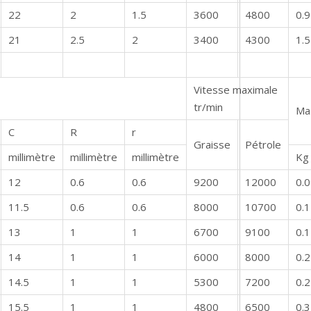
22
2
1.5
3600
4800
0.
21
2.5
2
3400
4300
1.5
Vitesse maximale
tr/min
Ma
C
R
r
Graisse
Pétrole
millimètre
millimètre
millimètre
Kg
12
0.6
0.6
9200
12000
0.
11.5
0.6
0.6
8000
10700
0.
13
1
1
6700
9100
0.
14
1
1
6000
8000
0.
14.5
1
1
5300
7200
0.
15.5
1
1
4800
6500
0.