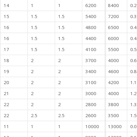
14
1
1
6200
8400
0.
15
1.5
1.5
5400
7200
0.
16
1.5
1.5
4800
6500
0.
16
1.5
1.5
4400
6000
0.
17
1.5
1.5
4100
5500
0.
18
2
2
3700
4000
0.
19
2
2
3400
4600
0.
20
2
2
3100
4200
1.1
21
2
2
3000
4000
1.
22
2
2
2800
3800
1.
22
2.5
2.5
2600
3500
1.
11
1
1
10000
13000
0.