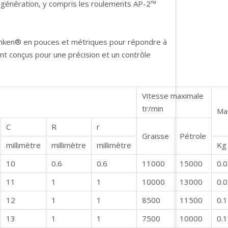
le génération, y compris les roulements AP-2™
imken® en pouces et métriques pour répondre à
nt conçus pour une précision et un contrôle
Vitesse maximale
tr/min
Ma
C
R
r
Graisse
Pétrole
millimètre
millimètre
millimètre
Kg
10
0.6
0.6
11000
15000
0.
11
1
1
10000
13000
0.
12
1
1
8500
11500
0.
13
1
1
7500
10000
0.