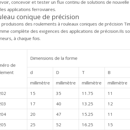
voir, concevoir et tester un flux continu de solutions de nouvel
les applications ferroviaires.
leau conique de précision
 produisons des roulements à rouleaux coniques de précision T
amme complète des exigences des applications de précision.Ils so
ieurs, à chaque fois.
Dimensions de la forme
méro de
lement
d
D
T
B
millimètre
millimètre
millimètre
millimètre
202
15
35
11.75
11
203
17
40
13.25
12
204
20
47
15.25
11
205
25
52
16.25
15