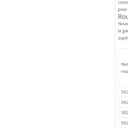
conce
pour 
Rou
Nous
la g
supér
Nu
rou
30
30
30
30