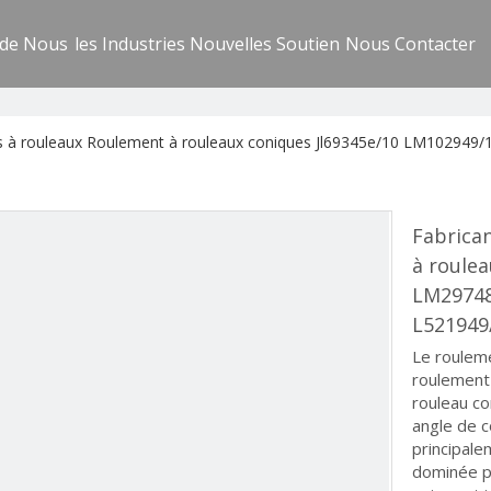
 de Nous
les Industries
Nouvelles
Soutien
Nous Contacter
ts à rouleaux Roulement à rouleaux coniques Jl69345e/10 LM10294
Fabrica
à roule
LM29748
L521949
Le rouleme
roulement 
rouleau co
angle de c
principale
dominée pa