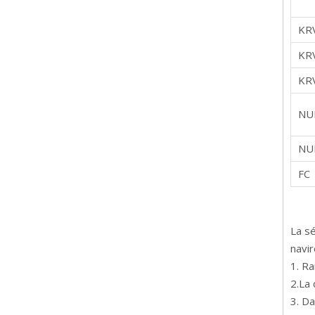
KRV
KR
KRV
NU
NU
FC
La sé
navi
1. R
2.La
3. Da