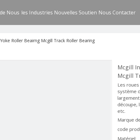
 de Nous
les Industries
Nouvelles
Soutien
Nous Contacter
Yoke Roller Beairng Mcgill Track Roller Bearing
Mcgill I
Mcgill T
Les roues
système d
largement 
découpe, l
etc.
Marque de
code produ
Matériel: