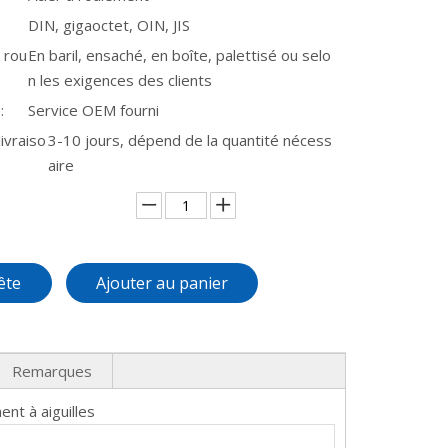
DIN, gigaoctet, OIN, JIS
 rou
En baril, ensaché, en boîte, palettisé ou selo
n les exigences des clients
:
Service OEM fourni
ivraiso
3-10 jours, dépend de la quantité nécess
aire
ête
Ajouter au panier
Remarques
nt à aiguilles