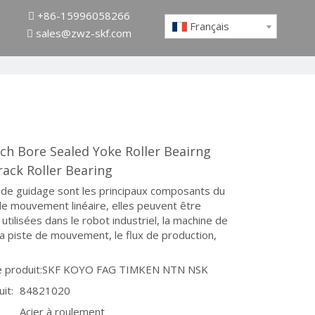
+86-15996058266

Français
sales@zwz-skf.com

nch Bore Sealed Yoke Roller Beairng
rack Roller Bearing
 de guidage sont les principaux composants du
e mouvement linéaire, elles peuvent être
utilisées dans le robot industriel, la machine de
a piste de mouvement, le flux de production,
 produit:
SKF KOYO FAG TIMKEN NTN NSK
it:
84821020
Acier à roulement