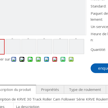
Standard:
Paquet de
lement:
Un service
Heure de l
n:
Quantité:
er sur:
enqu
cription du produit
Propriétés
Type de roulement
ription de KRVE 30 Track Roller Cam Follower Série KRVE Rouleme
ies
La description