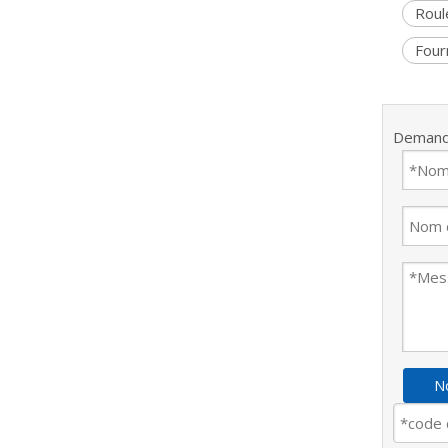
Roul
Four
Demand
No