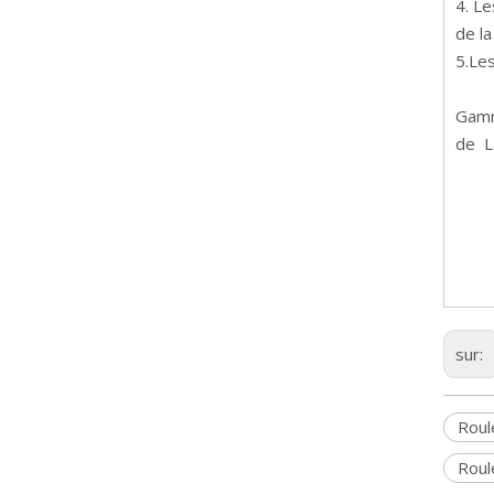
4. Le
de la
5.Le
Gamm
de La
sur:
Roul
Roul