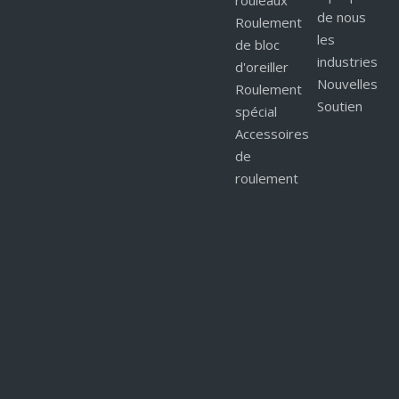
rouleaux
de nous
Roulement
les
de bloc
industries
d'oreiller
Nouvelles
Roulement
Soutien
spécial
Accessoires
de
roulement