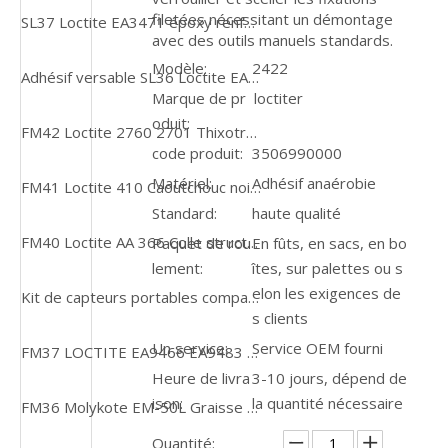
filetées nécessitant un démontage
SL37 Loctite EA3471 époxy renforcé d'acier pour machine
avec des outils manuels standards.
Modèle:
2422
Adhésif versable SL36 Loctite EA3472 pour le moulage dans les zones difficiles d'accès
Marque de pr
loctiter
oduit:
FM42 Loctite 2760 2701 Thixotrope, haute résistance, durcissement rapide, applications lourdes, frein-filet
code produit:
3506990000
Matériel:
Adhésif anaérobie
FM41 Loctite 410 Caoutchouc noir renforcé monocomposant, durcissement à température ambiante, adhésif instantané pour combler les espaces
Standard:
haute qualité
FM40 Loctite AA 366 Colle structurelle à polymérisation UV Adhésif à fixation rapide à viscosité moyenne
Paquet de rou
En fûts, en sacs, en bo
lement:
îtes, sur palettes ou s
elon les exigences de
Kit de capteurs portables compatibles Bluetooth FM38 CMDT391 QuickCollect
s clients
Un service:
Service OEM fourni
FM37 LOCTITE EA9466 EA9483 50ML Adhésif époxy à liaison structurelle en 2 parties, jaunâtre
Heure de livra
3-10 jours, dépend de
ison:
la quantité nécessaire
FM36 Molykote EM-50L Graisse synthétique blanche pour pièces en plastique 1KG CAN
Quantité: