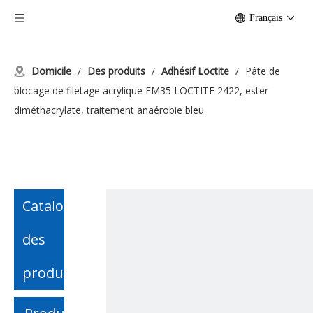
Français
Domicile
/
Des produits
/
Adhésif Loctite
/
Pâte de
blocage de filetage acrylique FM35 LOCTITE 2422, ester
diméthacrylate, traitement anaérobie bleu
Catalogue
des
produits