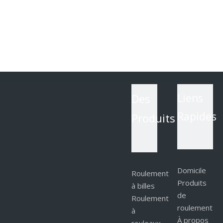
Des
Liens
Rapides
Produits
Domicile
Roulement
Produits
à billes
de
Roulement
roulement
à
À propos