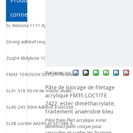
Produits
connexes
SL Belzona 1111 Agent de réparation en émail à plusieurs usage, machinable et agent de réparation de métaux à faible coût
Strong adhésif respectueux de l'environnement et non toxique en gros de la colle pour les herbes d'eau pour la construction, le travail du bois et les paysages aquariums
Zsq04 Molykote 1000 pâte, Agent antiadhésif pour filetage résistant aux hautes températures, lubrifiant pour boulons, Agent Anti-morsure
Partager sur:
FM43 TEROSON 5055EP Résines époxy renforcées adhésives à deux composants, sans solvant
Pâte de blocage de filetage
SL41 518 50 ml de mastic anaérobie pour bride sans apprêt à utiliser pour les substrats en aluminium
acrylique FM35 LOCTITE
2422, ester diméthacrylate,
SL40 245 50ml Adhésif à viscosité moyenne-Fiscosité
traitement anaérobie bleu
Pâte frein-filet acrylique ester
SL38 Loctite AA330 et SF7388 Adhésif de liaison multi-substrat pour les composés PVC, phénoliques et acryliques
diméthacrylate conçue pour
verrouiller et sceller les fixations