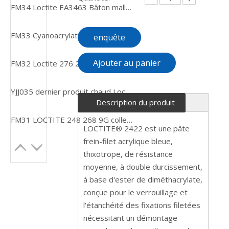
FM34 Loctite EA3463 Bâton malléable époxy chargé d'acier Mastic de réparation époxy époxy
FM33 Cyanoacrylate d'éthyle Loctite 435 Colle adhésive renforcée en caoutchouc à liaison rapide
enquête
Ajouter au panier
FM32 Loctite 276 275 Étiquette anglaise Adhésif frein-filet vert haute résistance et faible viscosité
YJJ035 dernier produit chaud Loctiter EA9394 QT ARERO APA adhésif
Description du produit
FM31 LOCTITE 248 268 9G colle à colle semi-solide à résistance moyenne, durcissement anaérobie
LOCTITE® 2422 est une pâte
frein-filet acrylique bleue,
thixotrope, de résistance
moyenne, à double durcissement,
à base d'ester de diméthacrylate,
conçue pour le verrouillage et
l'étanchéité des fixations filetées
nécessitant un démontage