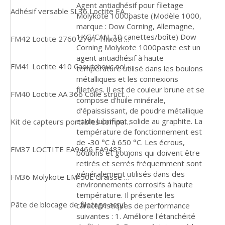
Agent antiadhésif pour filetage
Adhésif versable SL36 Loctite EA3472 pour le moulage dans les zones difficiles d'accès
Molykote 1000paste (Modèle 1000,
marque : Dow Corning, Allemagne,
1KG/CAN, 10 canettes/boîte) Dow
FM42 Loctite 2760 2701 Thixotrope, haute résistance, durcissement rapide, applications lourdes, frein-filet
Corning Molykote 1000paste est un
agent antiadhésif à haute
FM41 Loctite 410 Caoutchouc noir renforcé monocomposant, durcissement à température ambiante, adhésif instantané pour combler les espaces
température utilisé dans les boulons
métalliques et les connexions
filetées. Il est de couleur brune et se
FM40 Loctite AA 366 Colle structurelle à polymérisation UV Adhésif à fixation rapide à viscosité moyenne
compose d'huile minérale,
d'épaississant, de poudre métallique
et de lubrifiant solide au graphite. La
Kit de capteurs portables compatibles Bluetooth FM38 CMDT391 QuickCollect
température de fonctionnement est
de -30 °C à 650 °C. Les écrous,
FM37 LOCTITE EA9466 EA9483 50ML Adhésif époxy à liaison structurelle en 2 parties, jaunâtre
boulons et goujons qui doivent être
retirés et serrés fréquemment sont
généralement utilisés dans des
FM36 Molykote EM-50L Graisse synthétique blanche pour pièces en plastique 1KG CAN
environnements corrosifs à haute
température. Il présente les
Pâte de blocage de filetage acrylique FM35 LOCTITE 2422, ester diméthacrylate, traitement anaérobie bleu
caractéristiques de performance
suivantes : 1. Améliore l'étanchéité