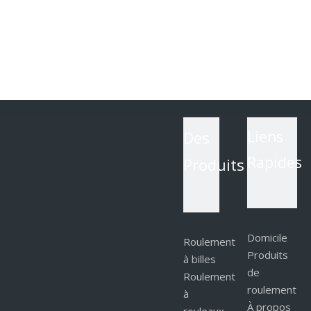
Des
Liens
Rapides
Produits
Domicile
Roulement
Produits
à billes
de
Roulement
roulement
à
À propos