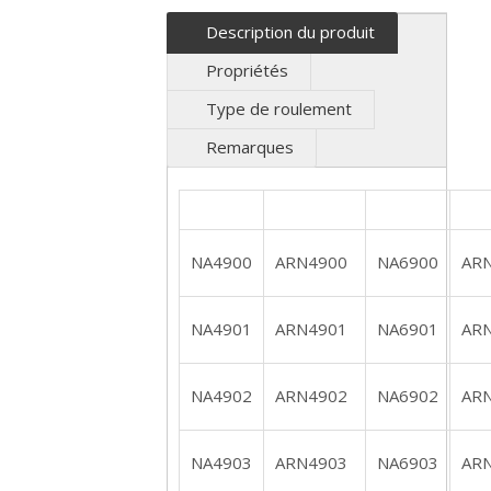
Description du produit
Propriétés
Type de roulement
Remarques
NA4900
ARN4900
NA6900
AR
NA4901
ARN4901
NA6901
AR
NA4902
ARN4902
NA6902
AR
NA4903
ARN4903
NA6903
AR