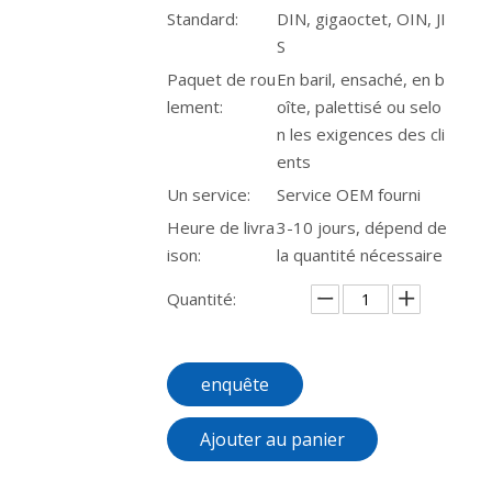
Standard:
DIN, gigaoctet, OIN, JI
S
Paquet de rou
En baril, ensaché, en b
lement:
oîte, palettisé ou selo
n les exigences des cli
ents
Un service:
Service OEM fourni
Heure de livra
3-10 jours, dépend de
ison:
la quantité nécessaire
Quantité:
enquête
Ajouter au panier