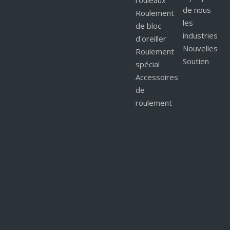
rouleaux
de nous
Roulement
les
de bloc
industries
d'oreiller
Nouvelles
Roulement
Soutien
spécial
Accessoires
de
roulement