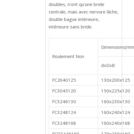
doubles, n'ont qu'une bride
centrale, mais avec nervure lâche,
double bague intérieure,
intérieure sans bride.
Dimensions(mm
Roulement Non
dxDxB
FC2640125
130x200x125
FC3045120
150x225x120
FC3246130
160x230x130
FC3248124
160x240x124
FC3248168
160x240x168
FCD3446160
170x230x160