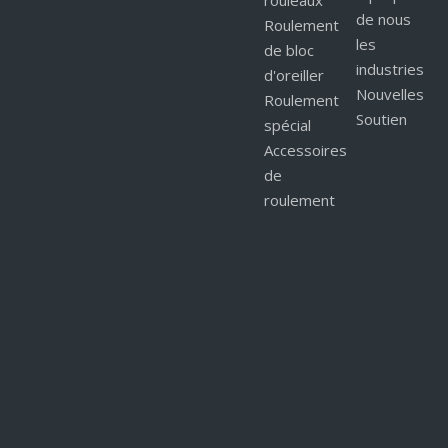
rouleaux
de nous
Roulement
les
de bloc
industries
d'oreiller
Nouvelles
Roulement
Soutien
spécial
Accessoires
de
Nous faire parvenir
roulement
Connexe Nouveau
Production d’énergie éolienne et
équipement énergétique
Application du système électrique