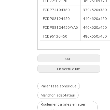
FCD72102370
360x510x370
FCDP74104380
370x520x380
FCDP88124450
440x620x450
FCDP88124450/YA6
440x620x450
FCD96130450
480x650x450
sur:
En vertu d'un:
Palier lisse sphérique
Manchon adaptateur
Roulement à billes en acier