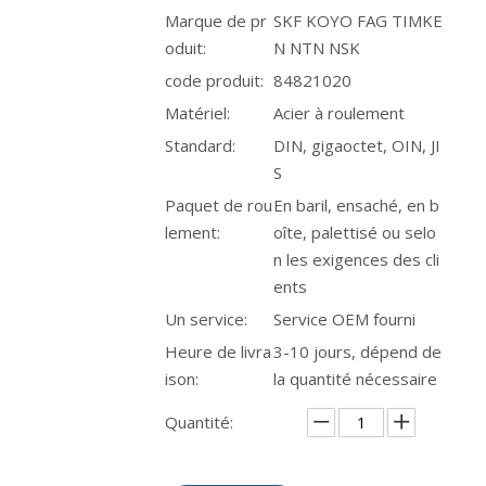
Marque de pr
SKF KOYO FAG TIMKE
oduit:
N NTN NSK
code produit:
84821020
Matériel:
Acier à roulement
Standard:
DIN, gigaoctet, OIN, JI
S
Paquet de rou
En baril, ensaché, en b
lement:
oîte, palettisé ou selo
n les exigences des cli
ents
Un service:
Service OEM fourni
Heure de livra
3-10 jours, dépend de
ison:
la quantité nécessaire
Quantité: