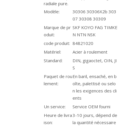
radiale pure.
Modèle:
30306 30306X2b 303
07 30308 30309
Marque de pr
SKF KOYO FAG TIMKE
oduit:
N NTN NSK
code produit:
84821020
Matériel:
Acier à roulement
Standard:
DIN, gigaoctet, OIN, JI
S
Paquet de rou
En baril, ensaché, en b
lement:
oîte, palettisé ou selo
n les exigences des cli
ents
Un service:
Service OEM fourni
Heure de livra
3-10 jours, dépend de
ison:
la quantité nécessaire