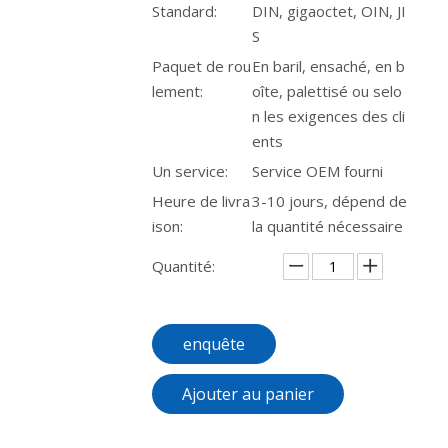
Standard:
DIN, gigaoctet, OIN, JI
S
Paquet de rou
En baril, ensaché, en b
lement:
oîte, palettisé ou selo
n les exigences des cli
ents
Un service:
Service OEM fourni
Heure de livra
3-10 jours, dépend de
ison:
la quantité nécessaire
Quantité:
enquête
Ajouter au panier