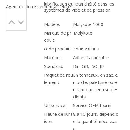
lubrification et l'étanchéité dans les
Agent de durcissement accéléré SL29 Loctiter 770 SF7649 Agent de traitement de surface accélérateur adhésif à séchage instantané
systèmes de vide et de pression.
Modèle:
Molykote 1000
Marque de pr
Molykote
oduit:
code produit:
3506990000
Matériel:
Adhésif anaérobie
Standard:
Din, GB, ISO, JIS
Paquet de rou
En tonneaux, en sac, e
lement:
n boîte, palettisé ou e
n tant que requise des
clients
Un service:
Service OEM fourni
Heure de livra
8 à 15 jours, dépend d
ison:
e la quantité nécessair
e