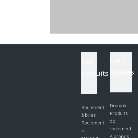
Des
Liens
Rapides
Produits
Domicile
Roulement
Produits
à billes
de
Roulement
roulement
à
À propos