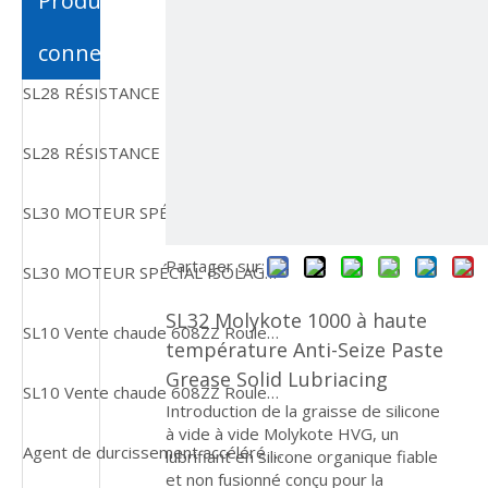
Produits
connexes
SL28 RÉSISTANCE DE TEMPLE À HAUTE TEMPLE Roulement à rouleaux effilés ultra silencieux
SL28 RÉSISTANCE DE TEMPLE À HAUTE TEMPLE Roulement à rouleaux effilés ultra silencieux
SL30 MOTEUR SPÉCIAL ISOLAGE DURANTS 6000 6001 6002 6003 Micro-porteurs
Partager sur:
SL30 MOTEUR SPÉCIAL ISOLAGE DURANTS 6000 6001 6002 6003 Micro-porteurs
SL32 Molykote 1000 à haute
SL10 Vente chaude 608ZZ Roulement à billes à gorge profonde
température Anti-Seize Paste
Grease Solid Lubriacing
SL10 Vente chaude 608ZZ Roulement à billes à gorge profonde
Introduction de la graisse de silicone
à vide à vide Molykote HVG, un
Agent de durcissement accéléré SL29 Loctiter 770 SF7649 Agent de traitement de surface accélérateur adhésif à séchage instantané
lubrifiant en silicone organique fiable
et non fusionné conçu pour la