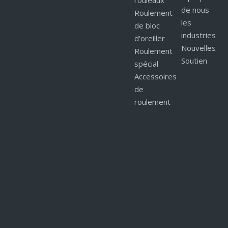
rouleaux
sur:
de nous
Roulement
En vertu d'un:
les
de bloc
industries
d'oreiller
Nouvelles
Roulement
Molycote
Soutien
spécial
Accessoires
colle transparente
de
Colle à chaussures adhésive
roulement
super colle
adhésif à base de cyanoacrylate
Demande de produit