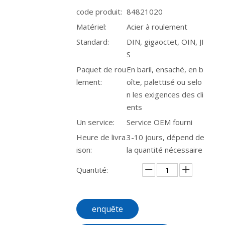
code produit:
84821020
Matériel:
Acier à roulement
Standard:
DIN, gigaoctet, OIN, JI
S
Paquet de rou
En baril, ensaché, en b
lement:
oîte, palettisé ou selo
n les exigences des cli
ents
Un service:
Service OEM fourni
Heure de livra
3-10 jours, dépend de
ison:
la quantité nécessaire
Quantité:
enquête