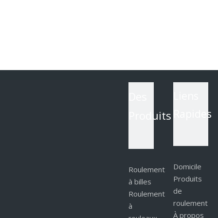
Des
Liens
Rapides
Produits
Domicile
Roulement
Produits
à billes
de
Roulement
roulement
à
À propos