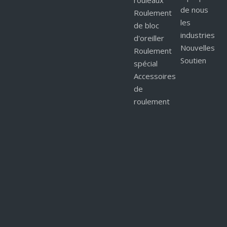
rouleaux
de nous
Roulement
les
de bloc
industries
d'oreiller
Nouvelles
Roulement
Soutien
spécial
Accessoires
de
roulement