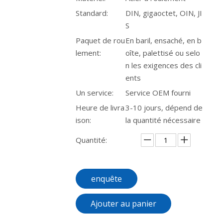
Standard:
DIN, gigaoctet, OIN, JI
S
Paquet de rou
En baril, ensaché, en b
lement:
oîte, palettisé ou selo
n les exigences des cli
ents
Un service:
Service OEM fourni
Heure de livra
3-10 jours, dépend de
ison:
la quantité nécessaire
Quantité:
enquête
Ajouter au panier