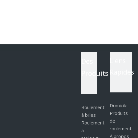
Des
Liens
Rapides
Produits
Domicile
Roulement
Produits
à billes
de
Roulement
roulement
à
À propos