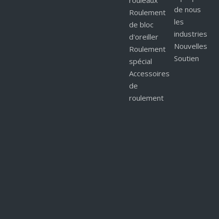
rouleaux
de nous
Roulement
les
de bloc
industries
d'oreiller
Nouvelles
Roulement
Soutien
spécial
Accessoires
de
roulement