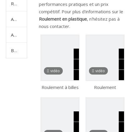
Roulement spécial
performances pratiques et un prix
compétitif. Pour plus d'informations sur le
Roulement en plastique
, n'hésitez pas à
Accessoires de roulements
nous contacter.
Adhésif Loctite
Bougie
vidéo
vidéo
Roulement à billes
Roulement
de butée de pièce
d'orientation à
d'auto, roulement
rouleaux
à rouleaux,
cylindriques
roulement
croisés, sans
d'insertion/palier
engrenage,
d'oreiller,
anneau