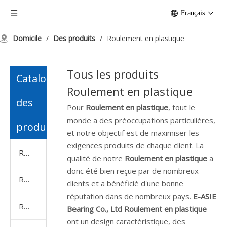
Français
Domicile
/
Des produits
/
Roulement en plastique
Tous les produits
Catalogue
Roulement en plastique
des
Pour
Roulement en plastique
, tout le
monde a des préoccupations particulières,
produits
et notre objectif est de maximiser les
exigences produits de chaque client. La
Roulement à billes
qualité de notre
Roulement en plastique
a
donc été bien reçue par de nombreux
Roulement à rouleaux
clients et a bénéficié d'une bonne
réputation dans de nombreux pays.
E-ASIE
Roulement de bloc d'oreiller
Bearing Co., Ltd
Roulement en plastique
ont un design caractéristique, des