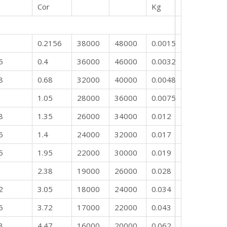
Cor
Kg
0.2156
38000
48000
0.0015
5
0.4
36000
46000
0.0032
8
0.68
32000
40000
0.0048
1.05
28000
36000
0.0075
8
1.35
26000
34000
0.012
5
1.4
24000
32000
0.017
5
1.95
22000
30000
0.019
2.38
19000
26000
0.028
2
3.05
18000
24000
0.034
5
3.72
17000
22000
0.043
8
4.47
16000
20000
0.062