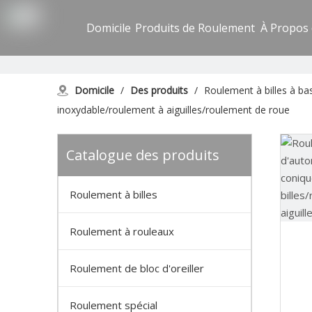
Domicile
Produits de Roulement
À Propos
Domicile
/
Des produits
/
Roulement à billes à b
inoxydable/roulement à aiguilles/roulement de roue
Catalogue des produits
Roulement à billes
Roulement à rouleaux
Roulement de bloc d'oreiller
Roulement spécial