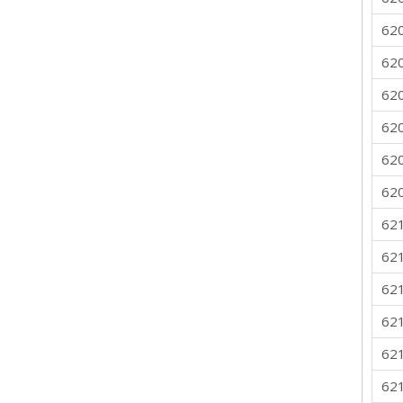
62
62
62
62
62
62
62
62
62
62
62
62