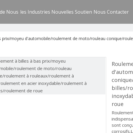
 de Nous
les Industries
Nouvelles
Soutien
Nous Contacter
as prix/moyeu d'automobile/roulement de moto/rouleau conique/roule
Roulemen
d'autom
conique
billes/r
inoxyda
roue
Roulements
indispensa
sont conç
corrosifs.