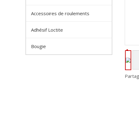
Accessoires de roulements
Adhésif Loctite
Bougie
Partag