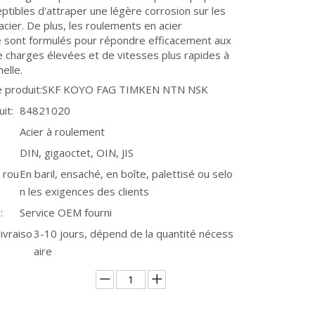
ptibles d'attraper une légère corrosion sur les
acier. De plus, les roulements en acier
e sont formulés pour répondre efficacement aux
 charges élevées et de vitesses plus rapides à
elle.
 produit:
SKF KOYO FAG TIMKEN NTN NSK
it:
84821020
Acier à roulement
DIN, gigaoctet, OIN, JIS
 rou
En baril, ensaché, en boîte, palettisé ou selo
n les exigences des clients
:
Service OEM fourni
ivraiso
3-10 jours, dépend de la quantité nécess
aire