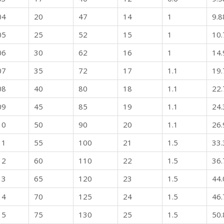
04
20
47
14
1
9.8
05
25
52
15
1
10.
06
30
62
16
1
14.
07
35
72
17
1.1
19.
08
40
80
18
1.1
22.
09
45
85
19
1.1
24.
10
50
90
20
1.1
26.
11
55
100
21
1.5
33.
12
60
110
22
1.5
36.
13
65
120
23
1.5
44.
14
70
125
24
1.5
46.
15
75
130
25
1.5
50.