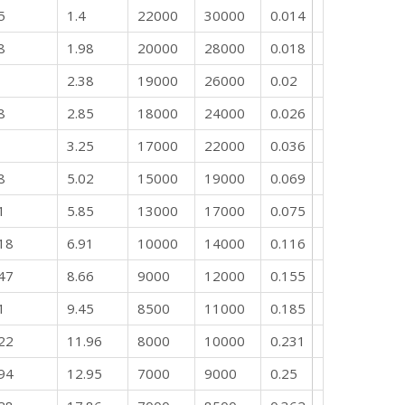
5
1.4
22000
30000
0.014
8
1.98
20000
28000
0.018
2.38
19000
26000
0.02
8
2.85
18000
24000
0.026
3.25
17000
22000
0.036
8
5.02
15000
19000
0.069
1
5.85
13000
17000
0.075
18
6.91
10000
14000
0.116
47
8.66
9000
12000
0.155
1
9.45
8500
11000
0.185
22
11.96
8000
10000
0.231
94
12.95
7000
9000
0.25