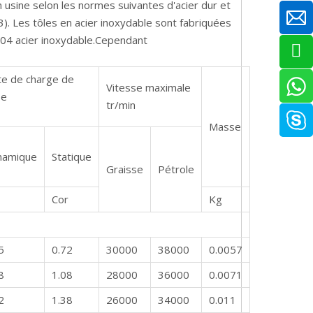
 usine selon les normes suivantes d'acier dur et
). Les tôles en acier inoxydable sont fabriquées
304 acier inoxydable.Cependant
e de charge de
Vitesse maximale
se
tr/min
Masse
namique
Statique
Graisse
Pétrole
Cor
Kg
5
0.72
30000
38000
0.0057
8
1.08
28000
36000
0.0071
2
1.38
26000
34000
0.011